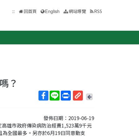
:::
回首頁
English
網站導覽
RSS
嗎？
回
上
取
一
得
頁
發佈日期：2019-06-19
短
高雄市政府傳染病防治經費1,523萬9千元
網
且為全國最多。另亦於6月19日同意動支
址