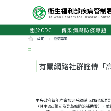
主
要
內
容
區
關於CDC
傳染病與防疫專題
ALT+C
首頁
澄清專區
:::
有關網路社群謠傳「
中央政府每年均會核定補助縣市政府辦理登革
（其中861萬元為登革熱防治補助費），並