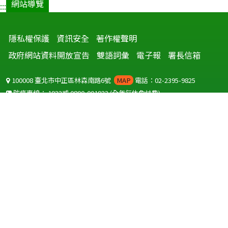
網站導覽
:::
隱私權保護
資訊安全
著作權聲明
政府網站資料開放宣告
雙語詞彙
電子報
署長信箱
100008 臺北市中正區林森南路6號
MAP
電話：02-2395-9825
防疫專線：
1922
或
0800-001922
(全年無休免付費)
聽語障服務免付費傳真：
0800-655955
國外可撥打
+886-800-001922
(自國外撥打回國須自付國際電話費用)
Copyright © 2026 衛生福利部 疾病管制署. All rights reserved.
本網站建議使用 IE10 以上版本瀏覽器及以1920x1080解析度，以獲得最
佳瀏覽體驗。
為提供使用者有文書軟體選擇的權利，本網站提供ODF開放文件格式，