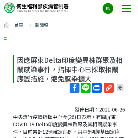
主
EN
要
內
首頁
新聞稿
容
區
:::
ALT+C
因應屏東Delta印度變異株群聚及相
關感染事件，指揮中心已採取相關
應變措施，避免感染擴大
回
上
取
一
得
頁
發佈日期：2021-06-26
短
中央流行疫情指揮中心今(26)日表示，有關屏東
網
COVID-19 Delta印度變異株群聚及其相關感染事
址
件，目前累計12例確定病例，其中6例經基因定序