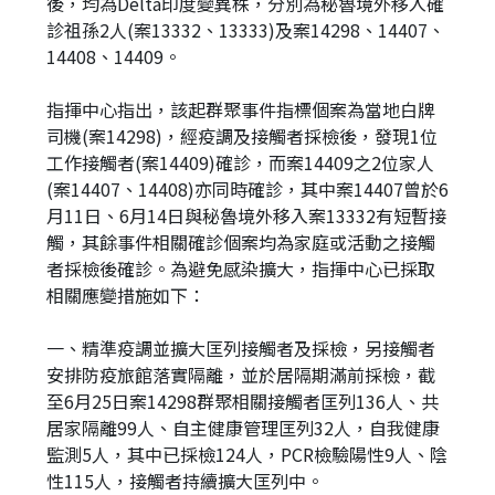
後，均為Delta印度變異株，分別為秘魯境外移入確
診祖孫2人(案13332、13333)及案14298、14407、
14408、14409。
指揮中心指出，該起群聚事件指標個案為當地白牌
司機(案14298)，經疫調及接觸者採檢後，發現1位
工作接觸者(案14409)確診，而案14409之2位家人
(案14407、14408)亦同時確診，其中案14407曾於6
月11日、6月14日與秘魯境外移入案13332有短暫接
觸，其餘事件相關確診個案均為家庭或活動之接觸
者採檢後確診。為避免感染擴大，指揮中心已採取
相關應變措施如下：
一、精準疫調並擴大匡列接觸者及採檢，另接觸者
安排防疫旅館落實隔離，並於居隔期滿前採檢，截
至6月25日案14298群聚相關接觸者匡列136人、共
居家隔離99人、自主健康管理匡列32人，自我健康
監測5人，其中已採檢124人，PCR檢驗陽性9人、陰
性115人，接觸者持續擴大匡列中。