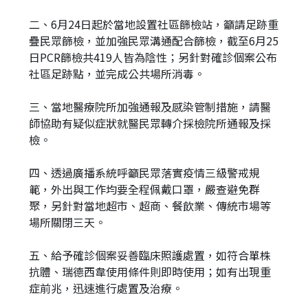
二、6月24日起於當地設置社區篩檢站，籲請足跡重
疊民眾篩檢，並加強民眾溝通配合篩檢，截至6月25
日PCR篩檢共419人皆為陰性；另針對確診個案公布
社區足跡點，並完成公共場所消毒。
三、當地醫療院所加強通報及感染管制措施，請醫
師協助有疑似症狀就醫民眾轉介採檢院所通報及採
檢。
四、透過廣播系統呼籲民眾落實疫情三級警戒規
範，外出與工作均要全程佩戴口罩，嚴查避免群
聚，另針對當地超市、超商、餐飲業、傳統市場等
場所關閉三天。
五、給予確診個案妥善臨床照護處置，如符合單株
抗體、瑞德西韋使用條件則即時使用；如有出現重
症前兆，迅速進行處置及治療。