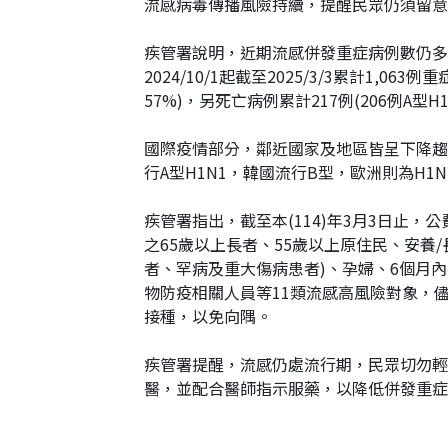
流感病毒傳播風險持續，提醒民眾仍須留意
疾管署說明，近期流感併發重症病例數仍多，上
2024/10/1起截至2025/3/3累計1,0
57%)，另死亡病例累計217例(206例A
國際疫情部分，鄰近國家及地區皆呈下降趨
行A型H1N1，韓國流行B型，歐洲則為H1
疾管署指出，截至本(114)年3月3日止，
之65歲以上長者、55歲以上原住民、安養
者、罕病及重大傷病患者)、孕婦、6個月
物防疫相關人員等11類流感高風險對象，
接種，以免向隅。
疾管署提醒，流感仍處流行期，民眾切勿輕
醫，並配合醫師指示服藥，以降低併發重症