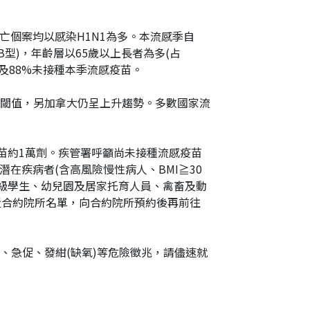
死亡個案均以感染H1N1為多。本流感季自
12例B型)，年齡層以65歲以上長者為多(占
5%及88%未接種本季流感疫苗。
閾值，另加拿大仍呈上升趨勢。多數國家流
費疫苗約1萬劑。疾管署呼籲尚未接種流感疫苗
潛在疾病者(含高風險慢性病人、BMI≧30
年級學生、幼兒園及居家托育人員、禽畜及動
近合約院所名單，向合約院所預約後再前往
、急促、發紺(缺氧)等危險徵兆，請儘速就