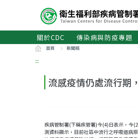
主
要
內
容
區
關於CDC
傳染病與防疫專題
ALT+C
首頁
新聞稿
:::
流感疫情仍處流行期
疾病管制署(下稱疾管署)今(4)日表示，今(
測資料顯示，目前社區中流行之呼吸道病原