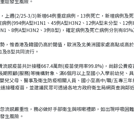
重症發生風險。
週(2/25-3/3)新增64例重症病例，13例死亡，新增病例及
63例重症病例(994例A型H1N1、45例A型H3N2、12例A型未分型、
型H1N1、8例A型H3N2、3例B型)，確定病例及死亡病例分別有8
勢，惟香港及韓國仍高於閾值，歐洲及北美洲國家處高點或高於
N1及B型共同流行。
公費流感疫苗共計接種667.4萬劑(疫苗使用率99.8%)，尚餘公
/長期照顧(服務)等機構對象、滿6個月以上至國小入學前幼兒、具
內嬰兒父母、醫事及衛生防疫相關人員、國小至高中/職/五專三
儘速接種疫苗，並建議民眾可透過各地方政府衛生局網頁查詢鄰
忽流感嚴重性，務必做好手部衛生與咳嗽禮節，如出現呼吸困難
發生風險。