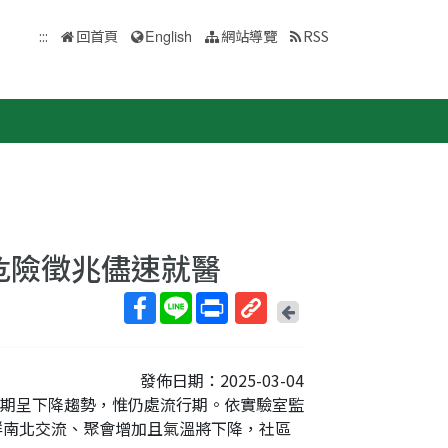
:::
回首頁
English
網站導覽
RSS
危險徵兆儘速就醫
回
上
取
一
得
頁
發佈日期：2025-03-04
短
人次，近期呈下降趨勢，惟仍處流行期。依實驗室監
網
群南北交流、聚會增加且氣溫將下降，社區
址