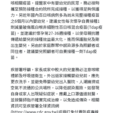
咳相關疫苗，提醒家中有嬰幼兒的民眾，務必按時
攜至預防接種合約院所完成接種，以獲得足夠保護
力。另近年國內百日咳病例多為尚未完整接種疫苗
之6個月以內嬰幼兒，建議女性每次懷孕自費接種1
劑減量破傷風白喉非細胞性百日咳混合疫苗(Tdap疫
苗)，並建議於懷孕第27-36週接種，以使母親抗體
傳遞給嬰兒的接種效益最大化，進而保護胎兒及剛
出生嬰兒，另由於家庭群聚中感染源多為照顧者或
同住者，建議嬰兒照顧者可自費接種一劑Tdap疫
苗。
疾管署呼籲，家長或家中較大的兒童務必注意咳嗽
禮節及呼吸道衛生，外出返家接觸嬰幼兒前，應先
更衣洗手，並避免帶嬰幼兒出入醫院、人潮擁擠或
空氣不流通的公共場所，以降低感染風險。如發現
自身或家人出現疑似症狀，應戴上口罩儘速就醫，
並按醫師指示確實完成治療，以免造成傳染。相關
資訊可至疾管署全球資訊網
(https://www.cdc.gov.tw)或撥打免付費防疫專線