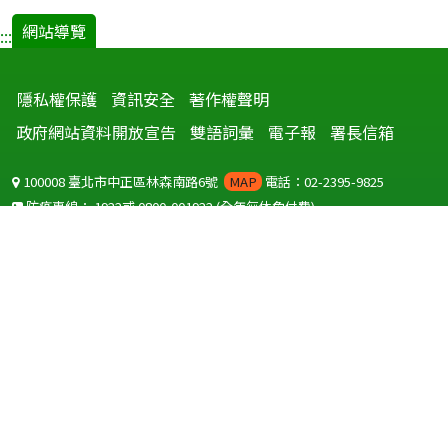
網站導覽
:::
隱私權保護
資訊安全
著作權聲明
政府網站資料開放宣告
雙語詞彙
電子報
署長信箱
100008 臺北市中正區林森南路6號
MAP
電話：02-2395-9825
防疫專線：
1922
或
0800-001922
(全年無休免付費)
聽語障服務免付費傳真：
0800-655955
國外可撥打
+886-800-001922
(自國外撥打回國須自付國際電話費用)
Copyright © 2026 衛生福利部 疾病管制署. All rights reserved.
本網站建議使用 IE10 以上版本瀏覽器及以1920x1080解析度，以獲得最
佳瀏覽體驗。