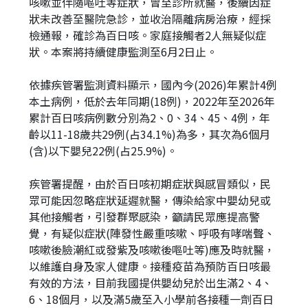
咳嗽並伴隨嘔吐等症狀，曾至診所就醫，後續因症
狀未改善至醫院急診，並收治隔離病房治療，經採
檢通報，確診為百日咳。家庭接觸者2人無疑似症
狀。本案將持續健康監測至6月2日止。
依據疾管署監測資料顯示，國內今(2026)年累計4例
本土病例，低於去年同期(18例)，2022年至2026年
累計百日咳病例數分別為2、0、34、45、4例，年
齡以11-18歲共29例(占34.1%)為多，其次為6個月
(含)以下嬰兒22例(占25.9%)。
疾管署提醒，由於百日咳初期症狀與感冒類似，民
眾可能因忽略症狀延遲就醫，傳染給家中嬰幼兒或
其他接觸者，引發群聚感染，籲請民眾應提高警
覺，有疑似症狀(陣發性嚴重咳嗽、呼吸有哮喘聲、
咳嗽後臉潮紅或發紫及咳嗽後嘔吐等)應及時就醫，
以維護自身及家人健康。接種疫苗為預防百日咳最
有效的方法，目前我國提供嬰幼兒於出生滿2、4、
6、18個月，以及滿5歲至入小學前各接種一劑百日