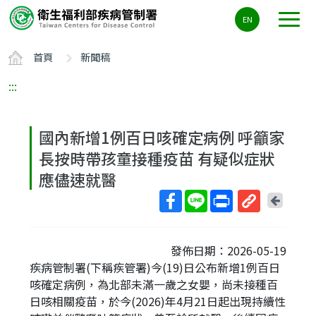
主
EN
要
內
首頁
新聞稿
容
區
:::
ALT+C
國內新增1例百日咳確定病例 呼籲家
長按時帶孩童接種疫苗 有疑似症狀
應儘速就醫
回
上
取
一
得
頁
發佈日期：2026-05-19
短
疾病管制署(下稱疾管署)今(19)日公布新增1例百日
網
咳確定病例，為北部未滿一歲之女嬰，尚未接種百
址
日咳相關疫苗，於今(2026)年4月21日起出現持續性