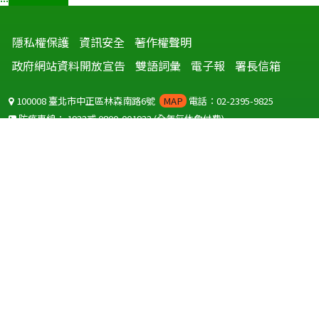
隱私權保護
資訊安全
著作權聲明
政府網站資料開放宣告
雙語詞彙
電子報
署長信箱
100008 臺北市中正區林森南路6號
MAP
電話：02-2395-9825
防疫專線：
1922
或
0800-001922
(全年無休免付費)
聽語障服務免付費傳真：
0800-655955
國外可撥打
+886-800-001922
(自國外撥打回國須自付國際電話費用)
Copyright © 2026 衛生福利部 疾病管制署. All rights reserved.
本網站建議使用 IE10 以上版本瀏覽器及以1920x1080解析度，以獲得最
佳瀏覽體驗。
為提供使用者有文書軟體選擇的權利，本網站提供ODF開放文件格式，
建議您安裝免費開源軟體
(https://www.ndc.gov.tw/cp.aspx?