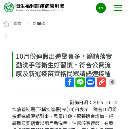
主
EN
要
內
首頁
新聞稿
容
區
:::
ALT+C
10月份連假出遊聚會多，籲請落實
勤洗手等衛生好習慣，符合公費流
感及新冠疫苗資格民眾請儘速接種
回
上
取
一
得
頁
發佈日期：2025-10-14
短
疾病管制署(下稱疾管署)今(14)日表示，隨著10月份
網
多個連續假期到來，民眾出遊、聚餐機會增加，呼
址
籲民眾要落實以肥皂勤洗手、注意咳嗽禮節，有發