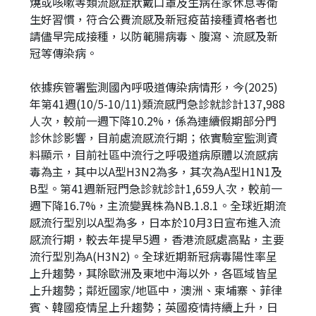
燒或咳嗽等類流感症狀戴口罩及生病在家休息等衛
生好習慣，符合公費流感及新冠疫苗接種資格者也
請儘早完成接種，以防範腸病毒、腹瀉、流感及新
冠等傳染病。
依據疾管署監測國內呼吸道傳染病情形，今(2025)
年第41週(10/5-10/11)類流感門急診就診計137,988
人次，較前一週下降10.2%，係為連續假期部分門
診休診影響，目前處流感流行期；依實驗室監測資
料顯示，目前社區中流行之呼吸道病原體以流感病
毒為主，其中以A型H3N2為多，其次為A型H1N1及
B型。第41週新冠門急診就診計1,659人次，較前一
週下降16.7%，主流變異株為NB.1.8.1。全球近期流
感流行型別以A型為多，日本於10月3日宣布進入流
感流行期，較去年提早5週，香港流感處高點，主要
流行型別為A(H3N2)。全球近期新冠病毒陽性率呈
上升趨勢，其除歐洲及東地中海以外，各區域皆呈
上升趨勢；鄰近國家/地區中，澳洲、柬埔寨、菲律
賓、韓國疫情呈上升趨勢；英國疫情持續上升，日