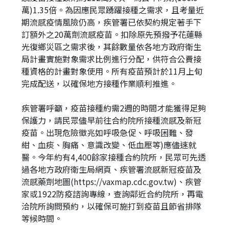
萬)1.35倍。為因應民眾踴躍接種之需求，且考量近
期流感疫情風險仍高，疾管署已依契約規定著手下
訂額外之20萬劑流感疫苗。扣除原先預撥予花蓮縣
光復鄉災區之需求後，其餘數量依各地方政府衛生
局計畫實施對象需求比例進行分配，供符合公費接
種資格的計畫對象使用。所有疫苗預計於11月上旬
完成配送，以確保地方接種作業順利推進。
疾管署呼籲，疫苗接種約需2週的時間才能獲得足夠
保護力，請民眾儘早前往合約院所接種流感及新冠
疫苗。出現危險徵兆如呼吸急促、呼吸困難、發
紺、血痰、胸痛、意識改變、低血壓等)應儘速就
醫。今年約有4,400餘家接種合約院所，民眾可先透
過各地方政府衛生局網頁、疾管署流感新冠疫苗及
流感藥劑地圖(https://vaxmap.cdc.gov.tw)、疾管
家或1922防疫諮詢專線，查詢鄰近合約院所，再電
洽院所詢問預約，以確保可施打到疫苗且節省排隊
等候時間。