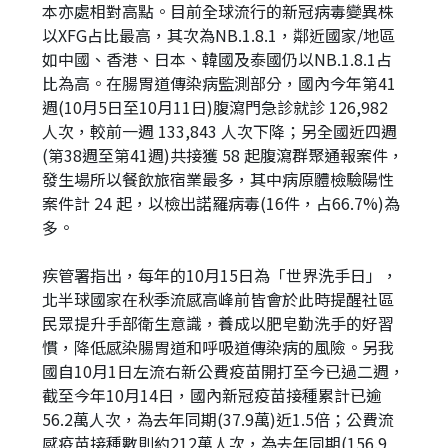
本亦處相對高點。目前全球流行的新冠病毒變異株
以XFG占比最高，其次為NB.1.8.1，鄰近國家/地區
如中國、香港、日本、韓國及泰國仍以NB.1.8.1占
比為高。在腸胃道傳染病監測部分，國內今年第41
週(10月5日至10月11日)腹瀉門急診就診 126,982
人次，較前一週 133,843 人次下降；另全國近四週
(第38週至第41週)共接獲 58 起腹瀉群聚通報案件，
發生場所以餐飲旅宿業最多，其中病原體檢驗陽性
案件計 24 起，以檢出諾羅病毒(16件，占66.7%)為
多。
疾管署指出，每年的10月15日為「世界洗手日」，
北半球國家在秋季流感高峰前皆會於此時提醒社區
民眾提升手部衛生意識，養成以肥皂勤洗手的好習
慣，降低感染腸胃道和呼吸道傳染病的風險。另我
國自10月1日左流右新公費疫苗開打至今已過二週，
截至今年10月14日，國內新冠疫苗接種累計已逾
56.2萬人次，為去年同期(37.9萬)近1.5倍；公費流
感疫苗接種數則約212萬人次，為去年同期(156.9