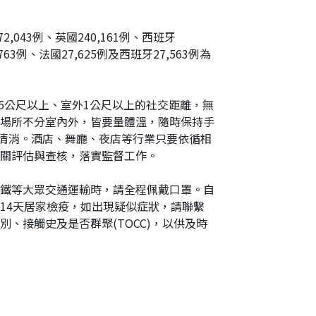
,043例、英國240,161例、西班牙
763例、法國27,625例及西班牙27,563例為
5公尺以上、室外1公尺以上的社交距離，無
場所不分室內外，皆要量體溫，隨時保持手
的清消。酒店、舞廳、夜店等行業只要依循相
關評估與查核，落實監督工作。
鐵等大眾交通運輸時，請全程佩戴口罩。自
14天居家檢疫，如出現疑似症狀，請聯繫
、接觸史及是否群聚(TOCC)，以供及時