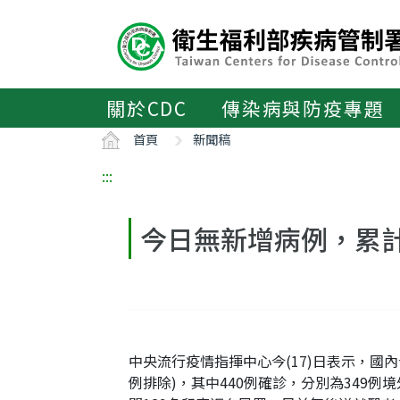
主
要
內
容
區
關於CDC
傳染病與防疫專題
ALT+C
首頁
新聞稿
:::
今日無新增病例，累計
中央流行疫情指揮中心今(17)日表示，國內今
例排除)，其中440例確診，分別為349