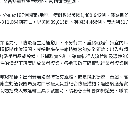
者，全員持續於集中檢疫所密切健康監測。
分布於187個國家/地區；病例數以美國1,489,642例、俄羅斯272
311,064例死亡，以美國89,813例、英國34,466例、義大利31,
業者力行「防疫新生活運動」，不分行業，重點就是保持室內1.
隔板將座位隔開，或採取梅花座維持適當的安全距離；出入各類
濕)洗手用品或設備，並採取實名制，確實執行人流管制及環境
件的情況下適度開放業者復業，各縣市政府確實執行業者復業相
咳嗽禮節；出門若無法保持社交距離，或是搭乘捷運、台鐵、高
應主動通報機場及港口檢疫人員並配合防疫措施；返國後應落實
切勿搭乘大眾運輸工具；就醫時，請務必告知醫師旅遊史、職業別