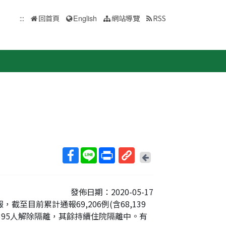
:::
回首頁
English
網站導覽
RSS
回
上
取
一
得
頁
發佈日期：2020-05-17
短
至目前累計通報69,206例(含68,139
網
，395人解除隔離，其餘持續住院隔離中。有
址