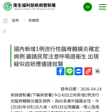
主
EN
要
內
首頁
新聞稿
容
區
:::
ALT+C
國內新增1例流行性腦脊髓膜炎確定
病例 籲請民眾注意呼吸道衛生 出現
疑似症狀應儘速就醫
回
上
取
一
得
頁
發佈日期：2026-04-14
短
疾病管制署(下稱疾管署)今(14)日公布新增1例流行
網
性腦脊髓膜炎確定病例，為60多歲外國籍女性，今
址
(2026)年4月1日入境，4月3日出現腹痛、噁心及嘔