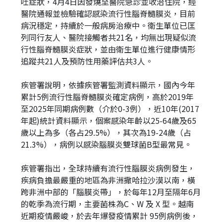
吐症狀，4月4日因發燒至醫院急診並收治住院，經
醫院通報並檢驗確認感染流行性腦脊髓膜炎，目前
病況穩定，持續於一般病房治療中。衛生單位已匡
列同行友人、醫院接觸者共21名，均無出現疑似流
行性腦脊髓膜炎症狀，並由衛生單位進行健康情形
追蹤共21人及預防性用藥評估共3人。
疾管署說明，依據疾管署監測資料顯示，國內今年
累計5例流行性腦脊髓膜炎確定病例，高於2019年
至2025年同期病例數（介於0-3例），近10年(2017
年起)統計資料顯示，個案感染年齡以25-64歲及65
歲以上為多（各占29.5%），其次為19-24歲（占
21.3%），病例以感染腦膜炎雙球菌B型最常見。
疾管署指出，全球持續有流行性腦膜炎病例發生，
疾病負擔最嚴重的地區為非洲撒哈拉沙漠以南，橫
跨非洲中部的「腦膜炎帶」，於每年12月至隔年6月
的乾季為流行期，主要菌株為C、W 及 X 型。越南
近期疫情嚴峻，於去年爆發疫情累計 95例病例後，