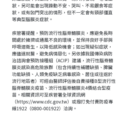
狀，另可能會出現躁動不安、哭叫、不易餵食等症
狀，或有囟門突出的情形，但不一定會有頸部僵直
等典型腦膜炎症狀。
疾管署提醒，預防流行性腦脊髓膜炎，應避免長時
間處於擁擠或通風不良的環境，並保持良好手部與
呼吸道衛生，以降低感染機會；如出現疑似症狀，
應儘速就醫，避免病情惡化。另依據我國傳染病防
治諮詢會預防接種組（ACIP）建議，流行性腦脊髓
膜炎感染高危險族群（包含持續性補體缺損、脾臟
功能缺損、人類免疫缺乏病毒感染、居住或往返於
流行地區者）可經由醫師評估後自費接種B型流行性
腦脊髓膜炎疫苗、流行性腦脊髓膜炎4價結合型疫
苗。相關資訊可至疾管署全球資訊網
（https://www.cdc.gov.tw）或撥打免付費防疫專
線1922（0800-001922）洽詢。