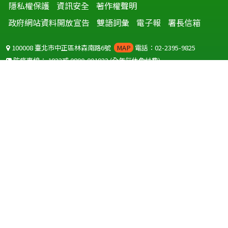
隱私權保護
資訊安全
著作權聲明
政府網站資料開放宣告
雙語詞彙
電子報
署長信箱
100008 臺北市中正區林森南路6號
MAP
電話：02-2395-9825
防疫專線：
1922
或
0800-001922
(全年無休免付費)
聽語障服務免付費傳真：
0800-655955
國外可撥打
+886-800-001922
(自國外撥打回國須自付國際電話費用)
Copyright © 2026 衛生福利部 疾病管制署. All rights reserved.
本網站建議使用 IE10 以上版本瀏覽器及以1920x1080解析度，以獲得最
佳瀏覽體驗。
為提供使用者有文書軟體選擇的權利，本網站提供ODF開放文件格式，
建議您安裝免費開源軟體
(https://www.ndc.gov.tw/cp.aspx?
n=32A75A78342B669D)
或以您慣用的軟體開啟文件。