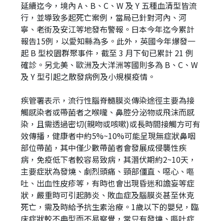
延續迄今，境內 A、B、C、W 及 Y 五種血清型皆流
行，並導致多起死亡案例，當局已針對河內、河
寧、老街及安江等地發布警報。日本今年迄今累計
報告15例，以愛知縣為多。此外，英國今年爆發一
起 B 型校園群聚事件，截至 3 月下旬已累計 21 例
確診。另北美、歐洲及大洋洲等國則多為 B、C、W
及 Y 型引起之散發病例及小規模疫情。
疾管署表示，流行性腦脊髓膜炎傳染途徑主要為接
觸感染者或帶菌者之喉嚨、鼻腔分泌物或飛沫而感
染，且需透過密切(親吻或咳嗽)或長時間接觸方可有
效傳播，健康者中約5%~10%可能呈現無症狀鼻咽
部位帶菌，其中僅少數帶菌者會發展成侵襲性疾
病，免疫低下者較容易致病，其潛伏期約2~10天，
主要症狀為發燒、劇烈頭痛、頸部僵直、噁心、嘔
吐、出血性皮疹等，有時也會出現昏迷和譫妄等症
狀，嚴重時可引起肺炎、敗血症及腦膜炎甚至休克
死亡，需及時給予抗生素治療。1歲以下的嬰兒，臨
床症狀較不典型而不易察覺，常只有發燒、嘔吐症