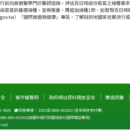
行前向旅遊醫學門診醫師諮詢，評估百日咳成份疫苗之接種需求
成疫苗的基礎接種，並視需要，再追加接種1劑，如發現百日咳
.cdc.gov.tw）「國際旅遊與健康」專區，了解目的地國家近期流
安全
著作權聲明
政府網站資料開放宣告
雙語詞彙
-9825
防疫專線：
1922
或
0800-001922
(全年無休免付費)
+886-800-001922
(自國外撥打回國須自付國際電話費用)
ved.