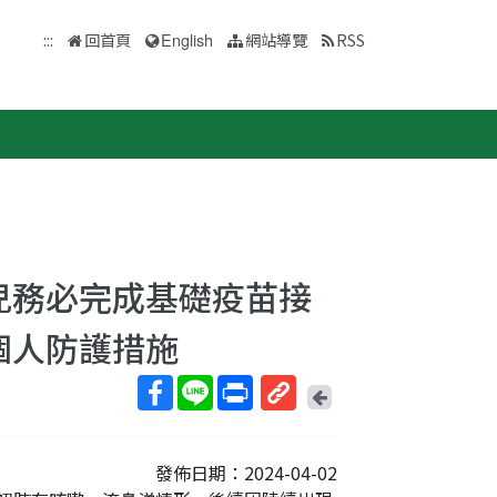
:::
回首頁
English
網站導覽
RSS
兒務必完成基礎疫苗接
個人防護措施
回
上
取
一
得
頁
發佈日期：2024-04-02
短