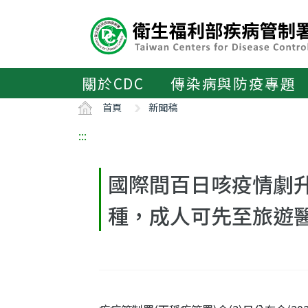
主
要
內
容
區
關於CDC
傳染病與防疫專題
ALT+C
首頁
新聞稿
:::
國際間百日咳疫情劇
種，成人可先至旅遊