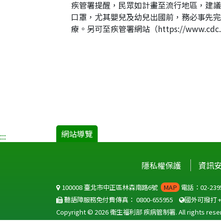
疾管署提醒，民眾如計畫至流行地區，建議
口罩，尤其嬰兒及幼兒出國前，務必事先完
療。另可至疾管署網站（https://www
網站導覽
:::
隱私權保護
資訊
100008 臺北市中正區林森南路6號
MAP
電話：02-2395
聽語障服務免付費傳真：
0800-655955
國外可撥打
Copyright © 2026 衛生福利部 疾病管制署. All rights reser