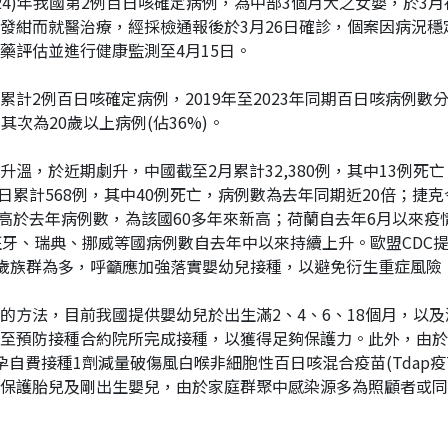
2024)年我國第2例百日咳確定病例，為中部3個月大之女嬰，於
紺而就醫治療，經採檢通報後於3月26日確診，個案因病況穩定
藥評估並進行健康監測至4月15日。
年累計2例百日咳確定病例，2019年至2023年同期百日咳病例數
其次為20歲以上病例(佔36%)。
，於近期劇升，中國截至2月累計32,380例，其中13例死亡，為
日累計568例，其中40例死亡，病例數為去年同期近20倍；捷
亡，高於去年病例數，為該國60多年來新高；荷蘭自去年6月以來
西班牙、瑞典、挪威等國病例數自去年中以來持續上升。歐盟CDC
19歲族群為多，呼籲應加強落實嬰幼兒接種，以避免衍生重症風險
的方法，目前我國提供嬰幼兒於出生滿2、4、6、18個月，以
至預防接種合約院所完成接種，以獲得足夠保護力。此外，由於
自費接種1劑減量破傷風白喉非細胞性百日咳混合疫苗(Tdap疫苗
保護胎兒及剛出生嬰兒，由於家庭群聚中感染源多為照顧者或同