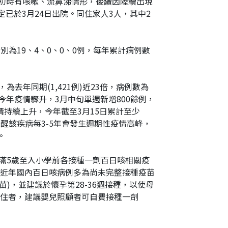
3月初時有咳嗽、流鼻涕情形，後續因陸續出現
網
已於3月24日出院。同住家人3人，其中2
址
分別為19、4、0、0、0例，每年累計病例數
去年同期(1,421例)近23倍，病例數為
克今年疫情驟升，3月中旬單週新增800餘例，
疫情持續上升，今年截至3月15日累計至少
提醒該疾病每3-5年會發生週期性疫情高峰，
。
及滿5歲至入小學前各接種一劑百日咳相關疫
近年國內百日咳病例多為尚未完整接種疫苗
)，並建議於懷孕第28-36週接種，以使母
住者，建議嬰兒照顧者可自費接種一劑