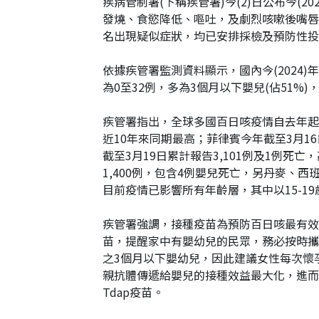
疾病管制署(下稱疾管署)今(2)日公布今(
發燒、食慾降低、嘔吐，及劇烈咳嗽後嘴唇發
名出現疑似症狀，均已安排採檢及預防性投
依據疾管署監測資料顯示，國內今(2024)
為0至32例，多為3個月以下嬰兒(佔51%)，
疾管署指出，全球多國百日咳疫情自去年起升溫
近10年來同期最高；菲律賓今年截至3月16
截至3月19日累計報告3,101例及1例死
1,400例，包含4例嬰兒死亡，另丹麥、
目前疫情已影響所有年齡層，其中以15-
疾管署強調，接種疫苗為預防百日咳最有效
苗，提醒家中有嬰幼兒的民眾，務必按時攜
之3個月以下嬰幼兒，因此建議女性每次懷孕
親抗體傳遞給嬰兒的接種效益最大化，進而
Tdap疫苗。