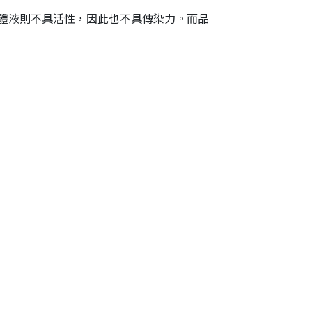
網
離體液則不具活性，因此也不具傳染力。而品
址