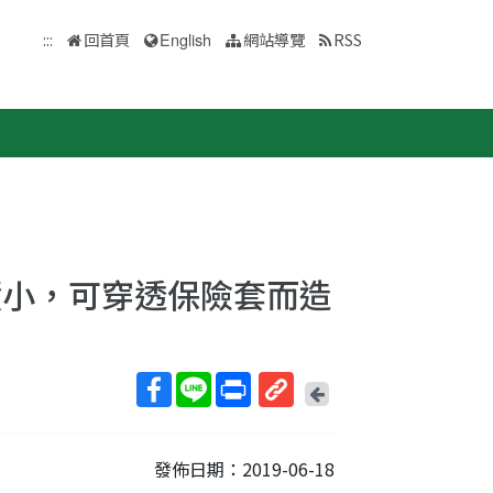
:::
回首頁
English
網站導覽
RSS
積小，可穿透保險套而造
回
上
取
一
得
頁
發佈日期：2019-06-18
短