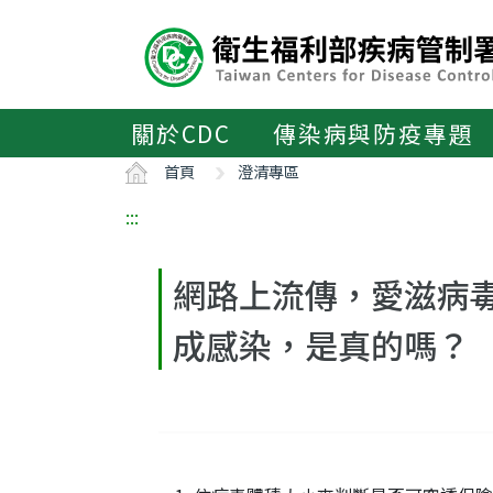
主
要
內
容
區
關於CDC
傳染病與防疫專題
ALT+C
首頁
澄清專區
:::
網路上流傳，愛滋病毒
成感染，是真的嗎？