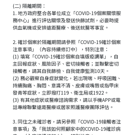
(二) 隔離期間：
1. 地方政府整合各單位成立「COVID-19個案關懷服
務中心」進行評估關懷及發送快篩試劑，必要時提
供血氧機或安排遠距醫療、後送就醫等事宜。
2. 確診個案於隔離期間請參照「COVID-19確診個案
注意事項」（內容持續修訂中），特別注意：
(1) 填寫「COVID-19確診個案自填版疫調單」，自
主回報症狀、風險因子、密切接觸者；並聯繫密切
接觸者，請其自我篩檢、自我健康監測10天。
(2) 務必觀察自身症狀變化，若出現喘、呼吸困難、
持續胸痛、胸悶、意識不清、皮膚或嘴唇或指甲床
發青等症狀，立即撥打119、衛生局或1922。
(3) 有其他症狀或醫療諮詢需求，請以手機APP或電
話專線聯繫遠距醫療或居家照護醫療團隊評估。
3. 同住之未確診者，請另參照「COVID-19接觸者注
意事項」及「我該如何照顧家中的COVID-19確診病