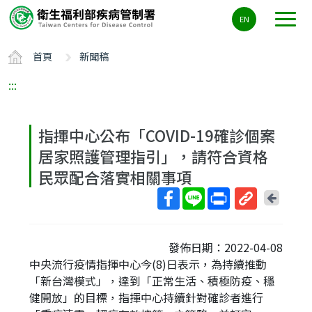
主
EN
要
內
首頁
新聞稿
容
區
:::
ALT+C
指揮中心公布「COVID-19確診個案
居家照護管理指引」，請符合資格
民眾配合落實相關事項
回
上
取
一
得
頁
發佈日期：2022-04-08
短
中央流行疫情指揮中心今(8)日表示，為持續推動
網
「新台灣模式」，達到「正常生活、積極防疫、穩
址
健開放」的目標，指揮中心持續針對確診者進行