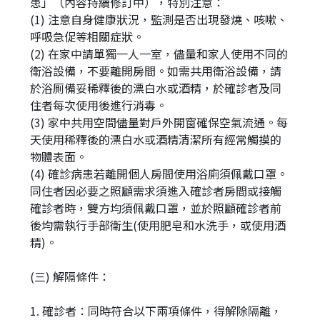
患」（內容持續修訂中），特別注意：
(1) 注意自身健康狀況，監測是否出現發燒、咳嗽、
呼吸急促等相關症狀。
(2) 在家中請單獨一人一室，儘量和家人使用不同的
衛浴設備，不要離開房間。如需共用衛浴設備，請
於浴厠備妥稀釋後的漂白水或酒精，於確診者及同
住者每次使用後進行消毒。
(3) 家中共用空間儘量對戶外開窗確保空氣流通。每
天使用稀釋後的漂白水或酒精清潔所有經常觸摸的
物體表面。
(4) 確診病患若離開個人房間使用浴廁須佩戴口罩。
同住者因必要之照顧需求須進入確診者房間或接觸
確診者時，雙方均須佩戴口罩，並於照顧確診者前
後均需執行手部衛生(使用肥皂和水洗手，或使用酒
精)。
(三) 解隔條件：
1. 確診者：同時符合以下兩項條件，得解除隔離，