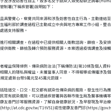
妨害性自主，致多名女子感染人類免疫缺乏病毒(Human Immunode
管制署(下稱疾管署)說明如下：
且具警覺心，察覺共同來源和涉及妨害性自主行為，主動連結至
生福利部於調查過程已主動成立中央與地方專案工作小組，整合
處遇支持服務。
進行相關調查，在過程中已提供相關人衛教諮詢、篩檢，及安排
提供衛教、篩檢及轉介預防服務資源。本案透過疫情調查及接觸
權益保障條例、傳染病防治法(下稱傳防法)第10條及個人資料
相關人的隱私與權益，未獲當事人同意，不得報導或傳播涉及個
規定處新台幣9萬元至45萬元罰鍰。
括陰道交、口交、肛交都有感染性傳染病的風險，發生性行為應
民眾有感染風險，可以透過疾管署與各縣市衛生局及醫事機構等
康友善門診等服務資源，了解自身健康狀況，及早發現及早治療
at.cdc.gov.tw/T1tV51)或性健康友善門診(https://g