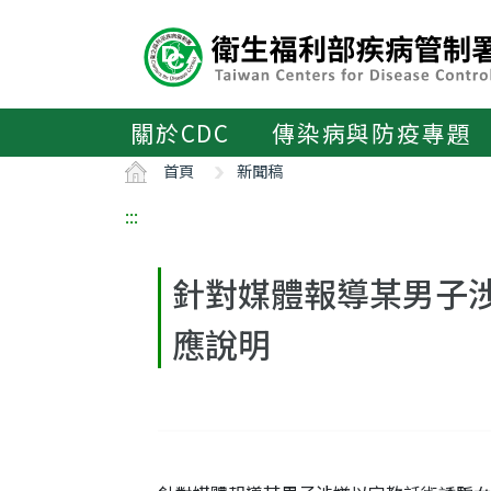
主
要
內
容
區
關於CDC
傳染病與防疫專題
ALT+C
首頁
新聞稿
:::
針對媒體報導某男子
應說明