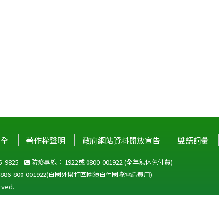
安全
著作權聲明
政府網站資料開放宣告
雙語詞彙
-9825
防疫專線：
1922
或
0800-001922
(全年無休免付費)
+886-800-001922
(自國外撥打回國須自付國際電話費用)
ved.
站建議使用 IE10 以上版本瀏覽器及以1920x1080解析度，以獲得最佳瀏覽體