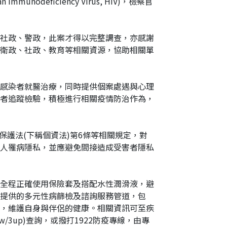
ficiency Virus, HIV)，檢察官
網
址
社政、警政，此案才得以完整調查，亦感謝
衛政、社政、教育等相關資源，協助相關單
感染者就醫治療，同時提供個案處遇與心理
者追蹤檢驗，積極進行相關疫情防治作為，
保護法(下稱個資法)第6條等相關規定，對
人罹病隱私，並應避免間接造成受害者隱私
全程正確使用保險套及搭配水性潤滑液，避
提供的多元性病篩檢及諮詢服務管道，包
，維護自身與伴侶的健康。相關資訊可至疾
ov.tw/3up)查詢，或撥打1922防疫專線，由專