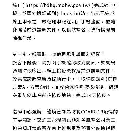
統」( https://hdhq.mohw.gov.tw/ )完成線上申
報，於國外機場報到(check-in)時，出示已完成
線上申報之「啟程地申報證明」手機畫面，並隨
身攜帶前述證明文件，以供航空公司進行搭機前
檢視作業。
第三步、抵臺時，應依現場引導順利通關：
旅客下機後，請打開手機確認收到簡訊，於機場
通關時依序出示線上檢疫憑證及前述證明文件；
於完成證照查驗及提領行李，再取快篩試劑(選擇
方案A、方案C者)、並配合深喉唾液採檢後，儘速
搭乘防疫車輛前往檢疫地點，完成14天檢疫。
指揮中心強調，邊境管制為防範COVID-19疫情的
重要關鍵，交通主管機關已通知各航空公司應主
動通知訂票旅客配合上述規定及落實外站檢視把