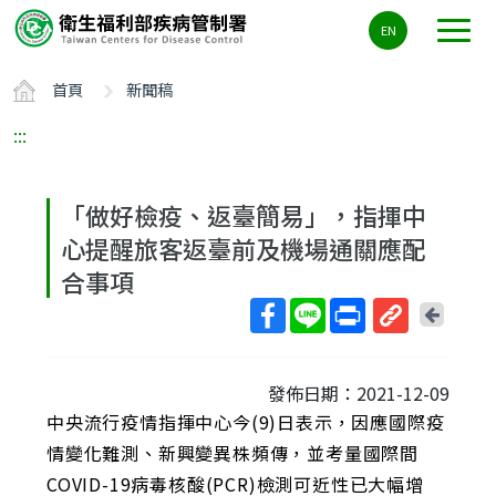
主
EN
要
內
首頁
新聞稿
容
區
:::
ALT+C
「做好檢疫、返臺簡易」，指揮中
心提醒旅客返臺前及機場通關應配
合事項
回
上
取
一
得
頁
發佈日期：2021-12-09
短
中央流行疫情指揮中心今(9)日表示，因應國際疫
網
址
情變化難測、新興變異株頻傳，並考量國際間
COVID-19病毒核酸(PCR)檢測可近性已大幅增