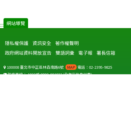
網站導覽
:::
隱私權保護
資訊安全
著作權聲明
政府網站資料開放宣告
雙語詞彙
電子報
署長信箱
100008 臺北市中正區林森南路6號
MAP
電話：02-2395-9825
防疫專線：
1922
或
0800-001922
(全年無休免付費)
聽語障服務免付費傳真：
0800-655955
國外可撥打
+886-800-001922
(自國外撥打回國須自付國際電話費用)
Copyright © 2026 衛生福利部 疾病管制署. All rights reserved.