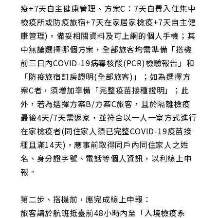
疫+7天自主健康管理、方案C：7天自費入住集中
檢疫所或防疫旅宿+7天在家居家檢疫+7天自主健
康管理)，備妥相關資料及可上網的個人手機；其
中無論選擇哪個方案，全部旅客均需準備「搭機
前三日內COVID-19病毒核酸(PCR)檢驗報告」和
「防疫旅宿訂房證明(全部旅客)」；如為選擇方
案C者，須增加準備「完整疫苗接種證明」；此
外，若為選擇方案B/方案C旅客，且於隔離檢疫
最後4天/7天需返家，並符合以一人一室方式進行
在家檢疫者(同住家人須已完整COVID-19疫苗接
種且滿14天)，應事前取得同戶內同住家人之姓
名、身分證字號、電話等個人資訊，以利線上申
報。
第二步、搭機前，應完成線上申報：
旅客請於航班抵臺前48小時內至「入境檢疫系