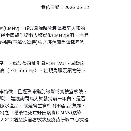
得
頁
發佈日期：2026-05-12
短
網
址
病毒(CMNV)」疑似具備跨物種傳播至人類的
前僅中國報告疑似人類感染CMNV病例。世界
管制署(下稱疾管署)綜合評估國內傳播風險
」。感染後可能引發POH-VAU，其臨床
>21 mm Hg）、出現角膜沉積物等。
臨床特徵，且經臨床鑑別診斷或實驗室檢驗，
因解釋時，建議詢問病人於發病前一年內，是否
相關水產品，或是曾生食相關水產品(魚類、
)之「隱蔽性死亡野田病毒(CMNV)感染
-8° C送至疾管署檢驗及疫苗研製中心檢體