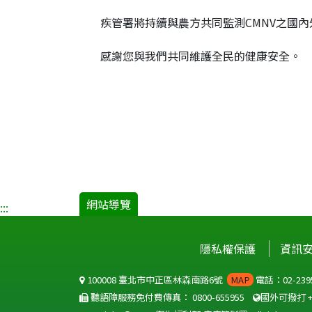
疾管署將持續與農方共同監測CMNV之國
感謝您與我們共同維護全民的健康安全。
網站導覽
:::
隱私權保護
資訊
100008 臺北市中正區林森南路6號
MAP
電話：02-2395
聽語障服務免付費傳真：
0800-655955
國外可撥打