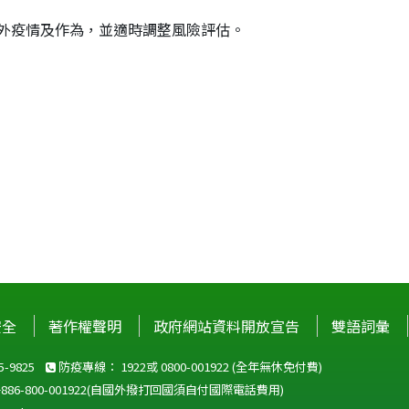
內外疫情及作為，並適時調整風險評估。
安全
著作權聲明
政府網站資料開放宣告
雙語詞彙
-9825
防疫專線：
1922
或
0800-001922
(全年無休免付費)
+886-800-001922
(自國外撥打回國須自付國際電話費用)