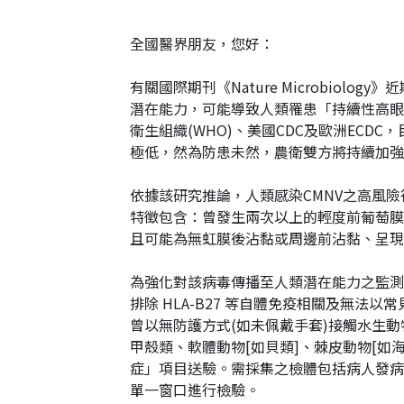
全國醫界朋友，您好：
有關國際期刊《Nature Microbio
潛在能力，可能導致人類罹患「持續性高眼壓
衛生組織(WHO)、美國CDC及歐洲ECD
極低，然為防患未然，農衛雙方將持續加強
依據該研究推論，人類感染CMNV之高風險
特徵包含：曾發生兩次以上的輕度前葡萄膜炎
且可能為無虹膜後沾黏或周邊前沾黏、呈現
為強化對該病毒傳播至人類潛在能力之監測
排除 HLA-B27 等自體免疫相關及無法
曾以無防護方式(如未佩戴手套)接觸水生動
甲殼類、軟體動物[如貝類]、棘皮動物[如海
症」項目送驗。需採集之檢體包括病人發病期內
單一窗口進行檢驗。