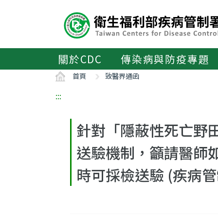
主
要
內
容
區
關於CDC
傳染病與防疫專題
ALT+C
首頁
致醫界通函
:::
針對「隱蔽性死亡野田
送驗機制，籲請醫師
時可採檢送驗 (疾病管