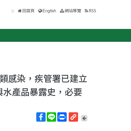
:::
回首頁
English
網站導覽
RSS
人類感染，疾管署已建立
與水產品暴露史，必要
回
上
取
一