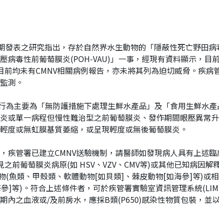
logy》近期發表之研究指出，存於自然界水生動物的「隱蔽性死亡野田
病毒性前葡萄膜炎(POH‑VAU)」一事，經現有資料顯示，目
C，目前均未有CMNV相關病例報告，亦未將其列為迫切威脅。疾病
監測。
行為主要為「無防護措施下處理生鮮水產品」及「食用生鮮水產品
或單一病程但慢性難治型之前葡萄膜炎、發作期間眼壓異常升高（
輕度或無虹膜基質萎縮，或呈現輕度或無後葡萄膜炎。
，疾管署已建立CMNV送驗機制，請醫師如發現病人具有上述
以常見之前葡萄膜炎病原(如 HSV、VZV、CMV等)或其他已知病
物(魚類、甲殼類、軟體動物[如貝類]、棘皮動物[如海參]等)或
參]等)。符合上述條件者，可於疾管署實驗室資訊管理系統(LIMS
之血液或/及前房水，應採B類(P650)感染性物質包裝，並以2