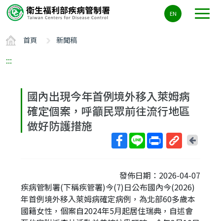
主
EN
要
內
首頁
新聞稿
容
區
:::
ALT+C
國內出現今年首例境外移入萊姆病
確定個案，呼籲民眾前往流行地區
做好防護措施
回
上
取
一
得
頁
發佈日期：2026-04-07
短
疾病管制署(下稱疾管署)今(7)日公布國內今(2026)
網
年首例境外移入萊姆病確定病例，為北部60多歲本
址
國籍女性，個案自2024年5月起居住瑞典，自述會