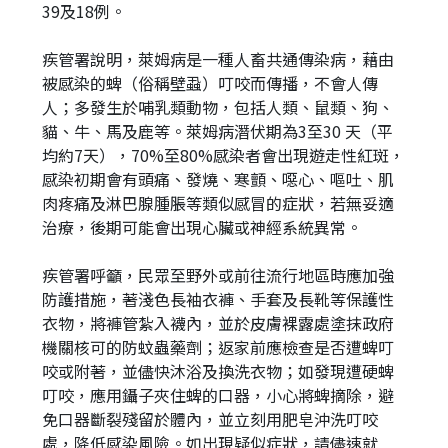
39及18例。
疾管署說明，萊姆病是一種人畜共通傳染病，藉由
被感染的蜱（俗稱壁蝨）叮咬而傳播，不會人傳
人；多發生於哺乳類動物，包括人類、鼠類、狗、
貓、牛、馬及鹿等。萊姆病潛伏期為3至30 天（平
均約7天），70%至80%感染者會出現遊走性紅斑，
感染初期會有頭痛、發燒、寒顫、噁心、嘔吐、肌
肉疼痛及淋巴腺腫脹等類似感冒的症狀，若無妥適
治療，後期可能會出現心臟或神經系統異常。
疾管署呼籲，民眾至野外或前往流行地區時應加強
防護措施，著淺色長袖衣褲、手套及長靴等保護性
衣物，將褲管紮入襪內，並於皮膚裸露處塗抹政府
機關核可的防蚊蟲藥劑；返家前應檢查是否遭蜱叮
咬或附著，並儘快沐浴及換洗衣物；如發現遭硬蜱
叮咬，應用鑷子夾住蜱的口器，小心將蜱摘除，避
免口器斷裂殘留於體內，並立刻用肥皂沖洗叮咬
處，降低感染風險。如出現疑似症狀，請儘速就