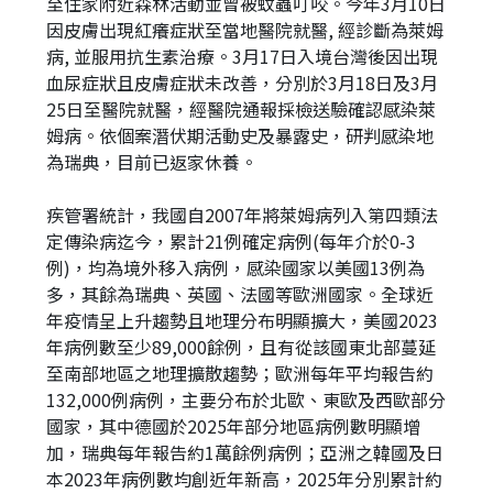
至住家附近森林活動並曾被蚊蟲叮咬。今年3月10日
因皮膚出現紅癢症狀至當地醫院就醫, 經診斷為萊姆
病, 並服用抗生素治療。3月17日入境台灣後因出現
血尿症狀且皮膚症狀未改善，分別於3月18日及3月
25日至醫院就醫，經醫院通報採檢送驗確認感染萊
姆病。依個案潛伏期活動史及暴露史，研判感染地
為瑞典，目前已返家休養。
疾管署統計，我國自2007年將萊姆病列入第四類法
定傳染病迄今，累計21例確定病例(每年介於0-3
例)，均為境外移入病例，感染國家以美國13例為
多，其餘為瑞典、英國、法國等歐洲國家。全球近
年疫情呈上升趨勢且地理分布明顯擴大，美國2023
年病例數至少89,000餘例，且有從該國東北部蔓延
至南部地區之地理擴散趨勢；歐洲每年平均報告約
132,000例病例，主要分布於北歐、東歐及西歐部分
國家，其中德國於2025年部分地區病例數明顯增
加，瑞典每年報告約1萬餘例病例；亞洲之韓國及日
本2023年病例數均創近年新高，2025年分別累計約