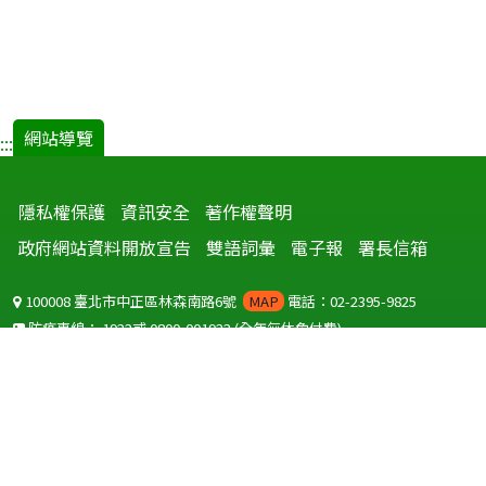
網站導覽
:::
隱私權保護
資訊安全
著作權聲明
政府網站資料開放宣告
雙語詞彙
電子報
署長信箱
100008 臺北市中正區林森南路6號
MAP
電話：02-2395-9825
防疫專線：
1922
或
0800-001922
(全年無休免付費)
聽語障服務免付費傳真：
0800-655955
國外可撥打
+886-800-001922
(自國外撥打回國須自付國際電話費用)
Copyright © 2026 衛生福利部 疾病管制署. All rights reserved.