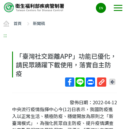
主
EN
要
內
首頁
新聞稿
容
區
:::
ALT+C
「臺灣社交距離APP」功能已優化，
請民眾踴躍下載使用，落實自主防
疫
回
上
取
一
得
頁
發佈日期：2022-04-12
短
中央流行疫情指揮中心今(12)日表示，我國防疫進
網
入以正常生活、積極防疫、穩健開放為原則之「新
址
臺灣模式」，為強化民眾自主防疫、提升疫情調查