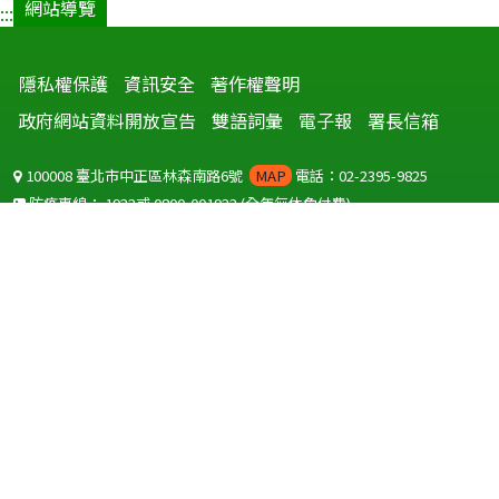
網站導覽
:::
隱私權保護
資訊安全
著作權聲明
政府網站資料開放宣告
雙語詞彙
電子報
署長信箱
100008 臺北市中正區林森南路6號
MAP
電話：02-2395-9825
防疫專線：
1922
或
0800-001922
(全年無休免付費)
聽語障服務免付費傳真：
0800-655955
國外可撥打
+886-800-001922
(自國外撥打回國須自付國際電話費用)
Copyright © 2026 衛生福利部 疾病管制署. All rights reserved.
本網站建議使用 IE10 以上版本瀏覽器及以1920x1080解析度，以獲得最
佳瀏覽體驗。
為提供使用者有文書軟體選擇的權利，本網站提供ODF開放文件格式，