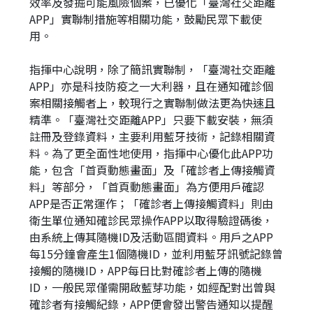
效率及發掘可能風險個案，已優化「臺灣社交距離
APP」實聯制措施等相關功能，鼓勵民眾下載使
用。
指揮中心說明，除了簡訊實聯制，「臺灣社交距離
APP」亦是科技防疫之一大利器，且在通知確診個
案相關接觸者上，較現行之實聯制做法更為快速且
精準。「臺灣社交距離APP」只要下載安裝，無須
註冊及登錄資料，主要利用藍牙技術，記錄相關資
料。為了更全面性地使用，指揮中心優化此APP功
能，包含「首頁動態畫面」及「確診者上傳接觸資
料」等部分，「首頁動態畫面」為方便用戶確認
APP是否正常運作；「確診者上傳接觸資料」則由
衛生單位通知確診民眾操作APP以取得驗證碼後，
由系統上傳其隨機ID及活動區間資料。用戶之APP
每15分鐘會產生1個隨機ID，並利用藍牙訊號記錄曾
接觸的隨機ID，APP每日比對確診者上傳的隨機
ID，一般民眾僅需開啟藍芽功能，如經配對出曾與
確診者有接觸紀錄，APP便會發出警告通知以提醒