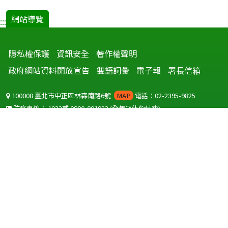
網站導覽
:::
隱私權保護
資訊安全
著作權聲明
政府網站資料開放宣告
雙語詞彙
電子報
署長信箱
100008 臺北市中正區林森南路6號
MAP
電話：02-2395-9825
防疫專線：
1922
或
0800-001922
(全年無休免付費)
聽語障服務免付費傳真：
0800-655955
國外可撥打
+886-800-001922
(自國外撥打回國須自付國際電話費用)
Copyright © 2026 衛生福利部 疾病管制署. All rights reserved.
本網站建議使用 IE10 以上版本瀏覽器及以1920x1080解析度，以獲得最
佳瀏覽體驗。