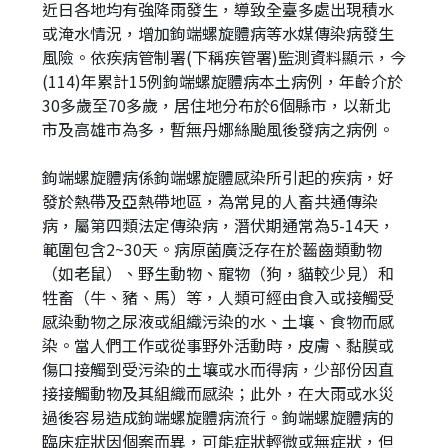
近日各地均有強降雨發生，導致全臺多處出現積水
或淹水情況，增加鉤端螺旋體病等水媒傳染病發生
風險。依疾病管制署(下稱疾管署)監測資料顯示，今
(114)年累計15例鉤端螺旋體病本土病例，年齡介於
30多歲至70多歲，居住地分布於6個縣市，以新北
市及高雄市為多，暫無丹娜絲颱風後發病之病例。
鉤端螺旋體病係鉤端螺旋體感染所引起的疾病，好
發於熱帶及亞熱帶地區，為常見的人畜共通傳染
病，屬第四類法定傳染病，潛伏期通常為5-14天，
範圍包含2~30天。病原菌廣泛存在於齧齒類動物
（如老鼠）、野生動物、寵物（狗，貓較少見）和
牲畜（牛、豬、馬）等，人類可經由食入或接觸受
感染動物之尿液或組織污染的水、土壤、食物而感
染。當人們工作或從事野外活動時，皮膚、黏膜或
傷口接觸到受污染的土壤或水而得病，少部份因直
接接觸動物及其組織而感染；此外，在大雨或水災
過後容易造成鉤端螺旋體病流行。鉤端螺旋體病的
臨床症狀因個案而異，可能症狀輕微或無症狀，但