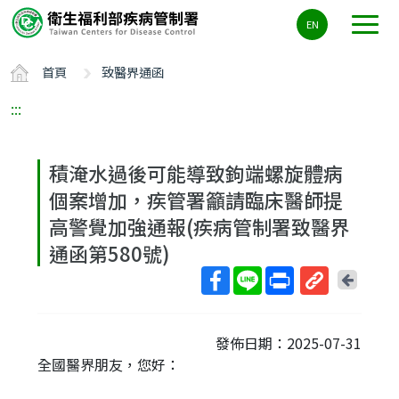
主
EN
要
內
首頁
致醫界通函
容
區
:::
ALT+C
積淹水過後可能導致鉤端螺旋體病
個案增加，疾管署籲請臨床醫師提
高警覺加強通報(疾病管制署致醫界
通函第580號)
回
上
取
一
得
頁
發佈日期：2025-07-31
短
全國醫界朋友，您好：
網
址