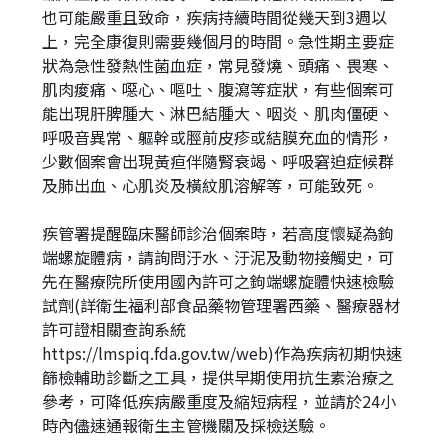
也可能嚴重且致命，疾病持續時間從幾天到3週以
上，完全康復則需要幾個月的時間。急性期主要症
狀為急性發熱性菌血症，常見發燒、頭痛、畏寒、
肌肉痠痛、噁心、嘔吐、腹瀉等症狀，有些個案可
能出現肝脾腫大、淋巴結腫大、咽炎、肌肉僵硬、
呼吸音異常、軀幹或脛前皮疹或結膜充血的情形，
少數個案會出現黃疸伴隨腎衰竭、呼吸窘迫症候群
及肺出血、心肌炎及橫紋肌溶解等，可能致死。
疾管署提醒臨床醫師診治個案時，若高度懷疑為鉤
端螺旋體病，請詢問汙水、汙泥及動物接觸史，可
先在醫療院所使用國內許可之鉤端螺旋體快速檢驗
試劑(詳衛生福利部食品藥物管理署西藥、醫療器材
許可證相關查詢系統
https://lmspiq.fda.gov.tw/web)作為疾病初期快速
篩檢輔助診斷之工具，提供早期使用抗生素治療之
參考，可降低疾病嚴重度及縮短病程，並請於24小
時內儘速通報衛生主管機關及採檢送驗。