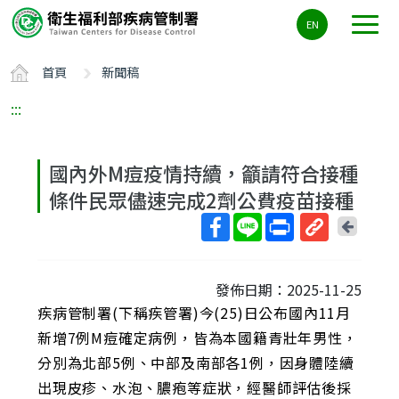
主
EN
要
內
首頁
新聞稿
容
區
:::
ALT+C
國內外M痘疫情持續，籲請符合接種
條件民眾儘速完成2劑公費疫苗接種
回
上
取
一
得
頁
發佈日期：2025-11-25
短
疾病管制署(下稱疾管署)今(25)日公布國內11月
網
址
新增7例M痘確定病例，皆為本國籍青壯年男性，
分別為北部5例、中部及南部各1例，因身體陸續
出現皮疹、水泡、膿疱等症狀，經醫師評估後採