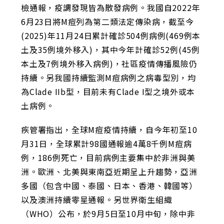
檢通報，疫調發現皆為散發病例。我國自2022年
6月23日將M痘列為第二類法定傳染病，截至今
(2025)年11月24日累計確診504例病例(469例本
土及35例境外移入)，其中今年計確診52例(45例
本土及7例境外移入病例)，社區疫情傳播風險仍
持續。另我國持續監測M痘病例之病毒型別，均
為Clade IIb型，目前未有Clade I型之境外或本
土病例。
疾管署指出，全球M痘疫情持續，自今年初至10
月31日，全球累計98國通報逾4萬8千例M痘病
例，186例死亡，目前病例主要集中於非洲與美
洲。歐洲、北美與東南亞近期呈上升趨勢，亞洲
多國（包含中國、泰國、日本、香港、韓國等）
以及澳洲持續零星通報。另世界衛生組織
（WHO）公布，於9月5日至10月中旬，除中非