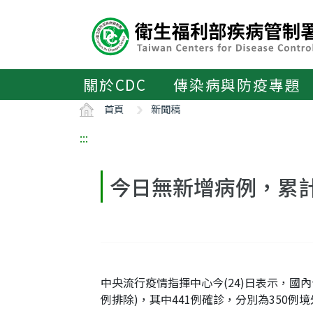
主
要
內
容
區
關於CDC
傳染病與防疫專題
ALT+C
首頁
新聞稿
:::
今日無新增病例，累計
中央流行疫情指揮中心今(24)日表示，國內今
例排除)，其中441例確診，分別為350