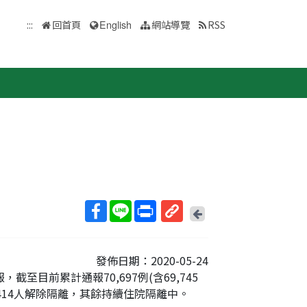
:::
回首頁
English
網站導覽
RSS
回
上
取
一
得
頁
發佈日期：2020-05-24
短
至目前累計通報70,697例(含69,745
網
，414人解除隔離，其餘持續住院隔離中。
址