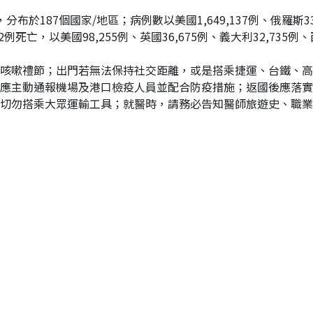
布於187個國家/地區；病例數以美國1,649,137例、俄羅斯335,
2例死亡，以美國98,255例、英國36,675例、義大利32,735例、
咳嗽禮節；出門若無法保持社交距離，或是搭乘捷運、台鐵、高
應主動通報機場及港口檢疫人員並配合防疫措施；返國後應落實
切勿搭乘大眾運輸工具；就醫時，請務必告知醫師旅遊史、職業別