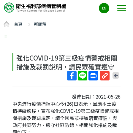
主
EN
要
內
首頁
新聞稿
容
區
:::
ALT+C
強化COVID-19第三級疫情警戒相關
措施及裁罰說明，請民眾確實遵守
回
上
取
一
得
頁
發佈日期：2021-05-26
短
中央流行疫情指揮中心今(26)日表示，因應本土疫
網
情持續嚴峻，宣布強化COVID-19第三級疫情警戒相
址
關措施及裁罰規定，請全國民眾持續落實遵循，與
政府共同努力，嚴守社區防線。相關強化措施及裁
罰如下：