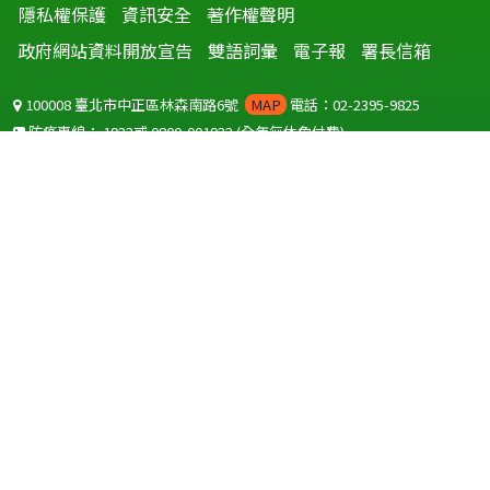
隱私權保護
資訊安全
著作權聲明
政府網站資料開放宣告
雙語詞彙
電子報
署長信箱
100008 臺北市中正區林森南路6號
MAP
電話：02-2395-9825
防疫專線：
1922
或
0800-001922
(全年無休免付費)
聽語障服務免付費傳真：
0800-655955
國外可撥打
+886-800-001922
(自國外撥打回國須自付國際電話費用)
Copyright © 2026 衛生福利部 疾病管制署. All rights reserved.
本網站建議使用 IE10 以上版本瀏覽器及以1920x1080解析度，以獲得最
佳瀏覽體驗。
為提供使用者有文書軟體選擇的權利，本網站提供ODF開放文件格式，
建議您安裝免費開源軟體
(https://www.ndc.gov.tw/cp.aspx?
n=32A75A78342B669D)
或以您慣用的軟體開啟文件。