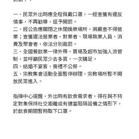
一、民眾外出時應全程佩戴口罩，一經查獲有違反
情事，不再勸導，逕予開罰。
二、經公告應關閉之休閒娛樂場所，將嚴查不得營
業；查獲違法營業者，對業者、現場執業人員、消
費及聚會者，依法分別裁罰。
三、全國餐飲業一律外帶，賣場及超市加強人流管
制，並呼籲民眾少去多買，一次購足。
四、結婚不宴客，喪禮不公祭。
五、宗教集會活動全面暫停辦理，宗教場所暫不開
放民眾進入。
指揮中心提醒，外出時有飲食需求者，得在與不特
定對象保持社交距離或有適當阻隔設備之情形下，
於飲食期間暫時取下口罩。