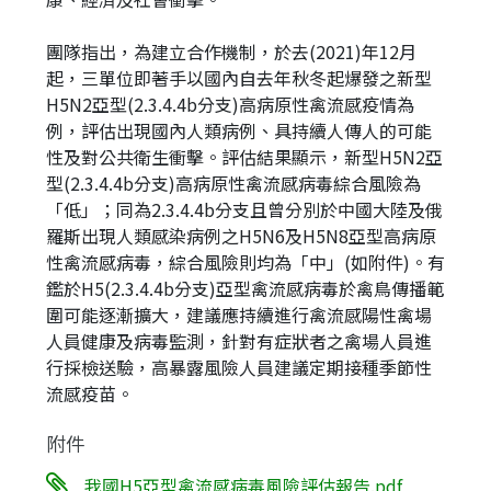
團隊指出，為建立合作機制，於去(2021)年12月
起，三單位即著手以國內自去年秋冬起爆發之新型
H5N2亞型(2.3.4.4b分支)高病原性禽流感疫情為
例，評估出現國內人類病例、具持續人傳人的可能
性及對公共衛生衝擊。評估結果顯示，新型H5N2亞
型(2.3.4.4b分支)高病原性禽流感病毒綜合風險為
「低」；同為2.3.4.4b分支且曾分別於中國大陸及俄
羅斯出現人類感染病例之H5N6及H5N8亞型高病原
性禽流感病毒，綜合風險則均為「中」(如附件)。有
鑑於H5(2.3.4.4b分支)亞型禽流感病毒於禽鳥傳播範
圍可能逐漸擴大，建議應持續進行禽流感陽性禽場
人員健康及病毒監測，針對有症狀者之禽場人員進
行採檢送驗，高暴露風險人員建議定期接種季節性
流感疫苗。
附件
我國H5亞型禽流感病毒風險評估報告.pdf