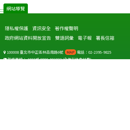
網站導覽
:::
隱私權保護
資訊安全
著作權聲明
政府網站資料開放宣告
雙語詞彙
電子報
署長信箱
100008 臺北市中正區林森南路6號
MAP
電話：02-2395-9825
防疫專線：
1922
或
0800-001922
(全年無休免付費)
聽語障服務免付費傳真：
0800-655955
國外可撥打
+886-800-001922
(自國外撥打回國須自付國際電話費用)
Copyright © 2026 衛生福利部 疾病管制署. All rights reserved.
本網站建議使用 IE10 以上版本瀏覽器及以1920x1080解析度，以獲得最
佳瀏覽體驗。