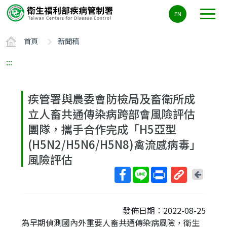
主
EN
要
內
首頁
新聞稿
容
區
:::
ALT+C
疾管署與農委會防檢局及畜衛所成
立人畜共通傳染病跨部會風險評估
團隊，攜手合作完成「H5亞型
(H5N2/H5N6/H5N8)禽流感病毒」
風險評估
回
上
取
一
得
頁
發佈日期：2022-08-25
短
為早期偵測國內外重要人畜共通傳染病風險，衛生
網