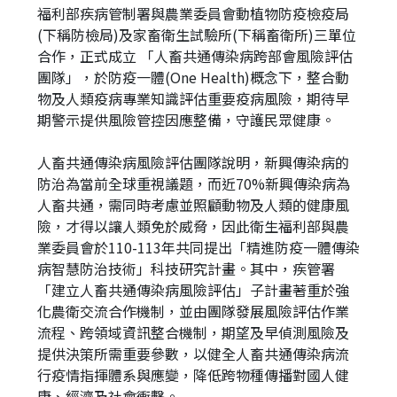
福利部疾病管制署與農業委員會動植物防疫檢疫局
址
(下稱防檢局)及家畜衛生試驗所(下稱畜衛所)三單位
合作，正式成立 「人畜共通傳染病跨部會風險評估
團隊」，於防疫一體(One Health)概念下，整合動
物及人類疫病專業知識評估重要疫病風險，期待早
期警示提供風險管控因應整備，守護民眾健康。
人畜共通傳染病風險評估團隊說明，新興傳染病的
防治為當前全球重視議題，而近70%新興傳染病為
人畜共通，需同時考慮並照顧動物及人類的健康風
險，才得以讓人類免於威脅，因此衛生福利部與農
業委員會於110-113年共同提出「精進防疫一體傳染
病智慧防治技術」科技研究計畫。其中，疾管署
「建立人畜共通傳染病風險評估」子計畫著重於強
化農衛交流合作機制，並由團隊發展風險評估作業
流程、跨領域資訊整合機制，期望及早偵測風險及
提供決策所需重要參數，以健全人畜共通傳染病流
行疫情指揮體系與應變，降低跨物種傳播對國人健
康、經濟及社會衝擊。