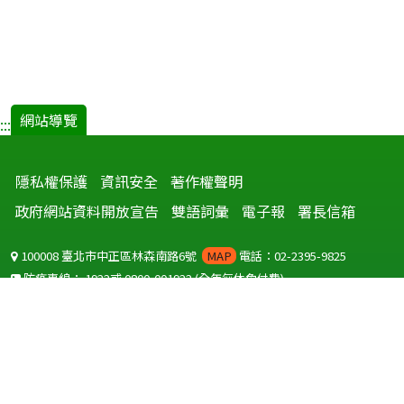
網站導覽
:::
隱私權保護
資訊安全
著作權聲明
政府網站資料開放宣告
雙語詞彙
電子報
署長信箱
100008 臺北市中正區林森南路6號
MAP
電話：02-2395-9825
防疫專線：
1922
或
0800-001922
(全年無休免付費)
聽語障服務免付費傳真：
0800-655955
國外可撥打
+886-800-001922
(自國外撥打回國須自付國際電話費用)
Copyright © 2026 衛生福利部 疾病管制署. All rights reserved.