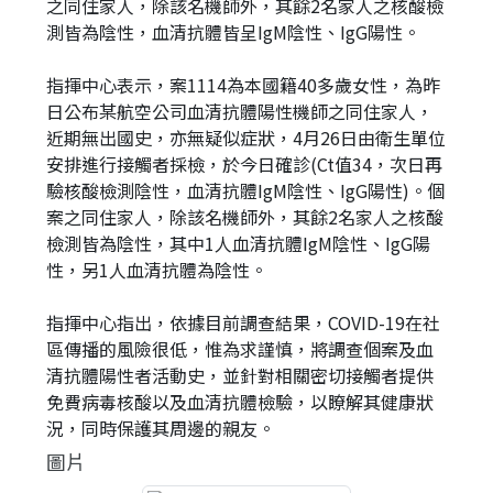
之同住家人，除該名機師外，其餘2名家人之核酸檢
測皆為陰性，血清抗體皆呈IgM陰性、IgG陽性。
指揮中心表示，案1114為本國籍40多歲女性，為昨
日公布某航空公司血清抗體陽性機師之同住家人，
近期無出國史，亦無疑似症狀，4月26日由衛生單位
安排進行接觸者採檢，於今日確診(Ct值34，次日再
驗核酸檢測陰性，血清抗體IgM陰性、IgG陽性)。個
案之同住家人，除該名機師外，其餘2名家人之核酸
檢測皆為陰性，其中1人血清抗體IgM陰性、IgG陽
性，另1人血清抗體為陰性。
指揮中心指出，依據目前調查結果，COVID-19在社
區傳播的風險很低，惟為求謹慎，將調查個案及血
清抗體陽性者活動史，並針對相關密切接觸者提供
免費病毒核酸以及血清抗體檢驗，以瞭解其健康狀
況，同時保護其周邊的親友。
圖片