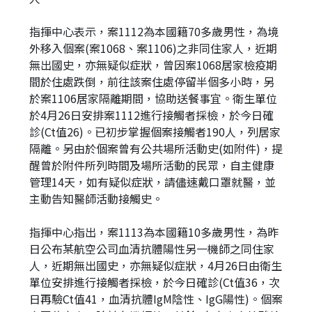
指揮中心表示，案1112為本國籍70多歲男性，為境
外移入個案(案1068、案1106)之非同住家人，近期
無出國史，亦無疑似症狀，曾因案1068居家檢疫期
間於住處跌倒，前往該案住處停留半個多小時，另
於案1106居家隔離期間，協助送餐事宜。衛生單位
於4月26日安排案1112進行接觸者採檢，於今日確
診(Ct值26)。已初步掌握個案接觸者190人，列居家
隔離。另由於個案曾有公共場所活動史(如附件)，提
醒曾於附件所列時間及場所活動的民眾，自主健康
管理14天，如有疑似症狀，請儘速戴口罩就醫，並
主動告知醫師活動接觸史。
指揮中心指出，案1113為本國籍10多歲男性，為昨
日公布某航空公司血清抗體陽性另一機師之同住家
人，近期無出國史，亦無疑似症狀，4月26日由衛生
單位安排進行接觸者採檢，於今日確診(Ct值36，次
日再驗Ct值41，血清抗體IgM陰性、IgG陽性)。個案