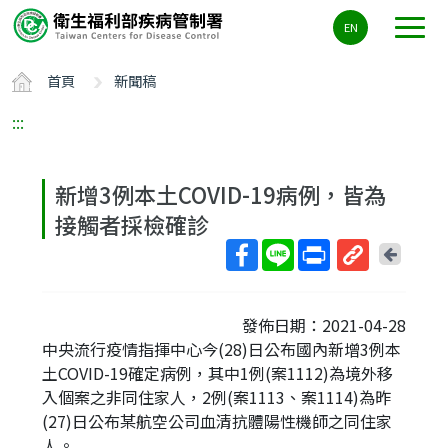
主
EN
要
內
首頁
新聞稿
容
區
:::
ALT+C
新增3例本土COVID-19病例，皆為
接觸者採檢確診
回
上
取
一
得
頁
發佈日期：2021-04-28
短
中央流行疫情指揮中心今(28)日公布國內新增3例本
網
土COVID-19確定病例，其中1例(案1112)為境外移
址
入個案之非同住家人，2例(案1113、案1114)為昨
(27)日公布某航空公司血清抗體陽性機師之同住家
人。