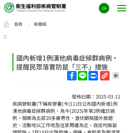
主
EN
要
內
首頁
新聞稿
容
區
:::
ALT+C
國內新增1例漢他病毒症候群病例，
提醒民眾落實防鼠「三不」措施
回
上
取
一
得
頁
發佈日期：2025-03-11
短
疾病管制署(下稱疾管署)今(11)日公布國內新增1例
網
漢他病毒症候群病例，為今(2025)年第2例確診病
址
例。個案為北部20多歲男性，潛伏期無國外旅遊
史，活動地以工作地及住家周邊為主，自述均無鼠
類蹤跡。2月15日出現發燒、頭痛、食慾差及腹瀉等