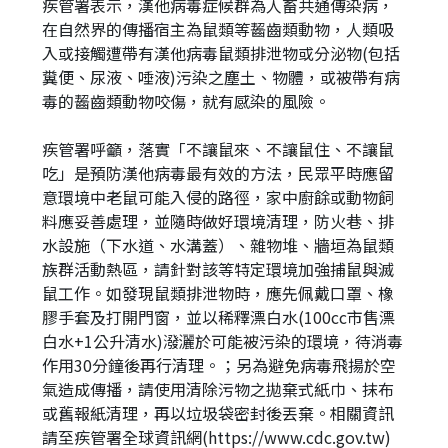
疾管署表示，漢他病毒症候群為人畜共通傳染病，
在自然界的傳播宿主為鼠類等齧齒類動物，人類吸
入或接觸遭帶有漢他病毒鼠類排泄物或分泌物(包括
糞便、尿液、唾液)污染之塵土、物體，或被帶有病
毒的齧齒類動物咬傷，就有感染的風險。
疾管署呼籲，落實「不讓鼠來、不讓鼠住、不讓鼠
吃」是預防漢他病毒最有效的方法，民眾平時應留
意環境中老鼠可能入侵的路徑，家中廚餘或動物飼
料應妥善處理，並隨時做好環境清理，防火巷、排
水設施（下水道、水溝蓋）、雜物堆、牆垣為鼠類
族群活動熱區，請針對該等特定環境加強捕鼠與滅
鼠工作。如發現鼠類排泄物時，應先佩戴口罩、橡
膠手套及打開門窗，並以稀釋漂白水(100cc市售漂
白水+1公升清水)潑灑於可能被污染的環境，待消毒
作用30分鐘後再行清理。；另為避免病毒飛揚於空
氣造成傳播，請使用清除污物之拋棄式紙巾、抹布
或舊報紙清理，再以垃圾袋密封後丟棄。相關資訊
請至疾管署全球資訊網(https://www.cdc.gov.tw)