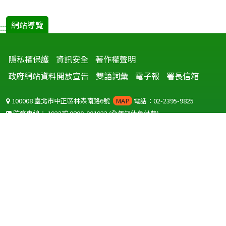
網站導覽
:::
隱私權保護
資訊安全
著作權聲明
政府網站資料開放宣告
雙語詞彙
電子報
署長信箱
100008 臺北市中正區林森南路6號
MAP
電話：02-2395-9825
防疫專線：
1922
或
0800-001922
(全年無休免付費)
聽語障服務免付費傳真：
0800-655955
國外可撥打
+886-800-001922
(自國外撥打回國須自付國際電話費用)
Copyright © 2026 衛生福利部 疾病管制署. All rights reserved.
本網站建議使用 IE10 以上版本瀏覽器及以1920x1080解析度，以獲得最