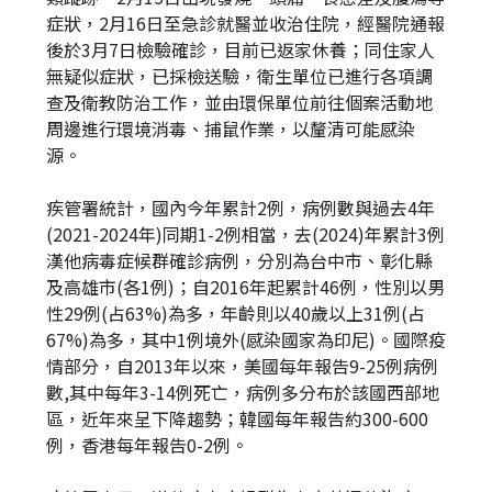
症狀，2月16日至急診就醫並收治住院，經醫院通報
後於3月7日檢驗確診，目前已返家休養；同住家人
無疑似症狀，已採檢送驗，衛生單位已進行各項調
查及衛教防治工作，並由環保單位前往個案活動地
周邊進行環境消毒、捕鼠作業，以釐清可能感染
源。
疾管署統計，國內今年累計2例，病例數與過去4年
(2021-2024年)同期1-2例相當，去(2024)年累計3例
漢他病毒症候群確診病例，分別為台中市、彰化縣
及高雄市(各1例)；自2016年起累計46例，性別以男
性29例(占63%)為多，年齡則以40歲以上31例(占
67%)為多，其中1例境外(感染國家為印尼)。國際疫
情部分，自2013年以來，美國每年報告9-25例病例
數,其中每年3-14例死亡，病例多分布於該國西部地
區，近年來呈下降趨勢；韓國每年報告約300-600
例，香港每年報告0-2例。