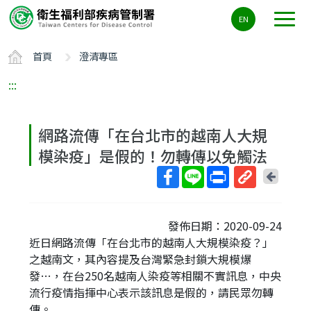
主
EN
要
內
首頁
澄清專區
容
區
:::
ALT+C
網路流傳「在台北市的越南人大規
模染疫」是假的！勿轉傳以免觸法
回
上
取
一
得
頁
發佈日期：2020-09-24
短
近日網路流傳「在台北市的越南人大規模染疫？」
網
之越南文，其內容提及台灣緊急封鎖大規模爆
址
發…，在台250名越南人染疫等相關不實訊息，中央
流行疫情指揮中心表示該訊息是假的，請民眾勿轉
傳。