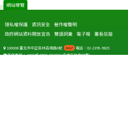
網站導覽
:::
隱私權保護
資訊安全
著作權聲明
政府網站資料開放宣告
雙語詞彙
電子報
署長信箱
100008 臺北市中正區林森南路6號
MAP
電話：02-2395-9825
防疫專線：
1922
或
0800-001922
(全年無休免付費)
聽語障服務免付費傳真：
0800-655955
國外可撥打
+886-800-001922
(自國外撥打回國須自付國際電話費用)
Copyright © 2026 衛生福利部 疾病管制署. All rights reserved.
本網站建議使用 IE10 以上版本瀏覽器及以1920x1080解析度，以獲得最
佳瀏覽體驗。
為提供使用者有文書軟體選擇的權利，本網站提供ODF開放文件格式，