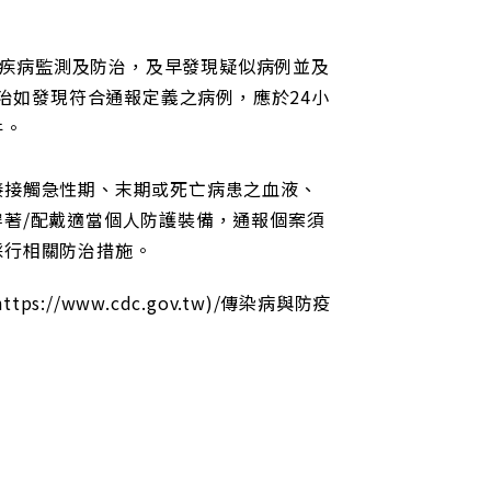
網
址
,SFTS)之疾病監測及防治，及早發現疑似病例並及
治如發現符合通報定義之病例，應於24小
件。
接接觸急性期、末期或死亡病患之血液、
著/配戴適當個人防護裝備，通報個案須
採行相關防治措施。
https://www.cdc.gov.tw)/傳染病與防疫