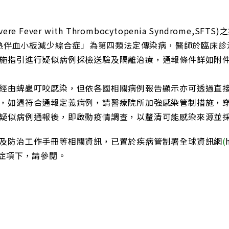
 Fever with Thrombocytopenia Syndrome
發熱伴血小板減少綜合症」為第四類法定傳染病，醫師於臨床診
施指引進行疑似病例採檢送驗及隔離治療，通報條件詳如附
經由蜱蟲叮咬感染，但依各國相關病例報告顯示亦可透過直
，如遇符合通報定義病例，請醫療院所加強感染管制措施，穿
疑似病例通報後，即啟動疫情調查，以釐清可能感染來源並
及防治工作手冊等相關資訊，已置於疾病管制署全球資訊網
(
合症項下，請參閱。