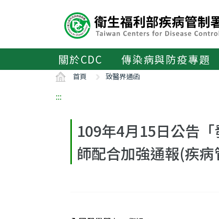
主
要
內
容
區
關於CDC
傳染病與防疫專題
ALT+C
首頁
致醫界通函
:::
109年4月15日公
師配合加強通報(疾病