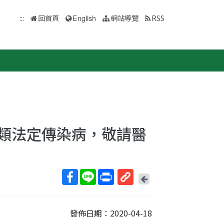
:::
回首頁
English
網站導覽
RSS
四類法定傳染病，敬請醫
回
上
取
一
得
頁
發佈日期：2020-04-18
短