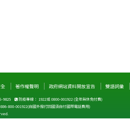
安全
著作權聲明
政府網站資料開放宣告
雙語詞彙
-9825
防疫專線：
1922
或
0800-001922
(全年無休免付費)
+886-800-001922
(自國外撥打回國須自付國際電話費用)
ved.
站建議使用 IE10 以上版本瀏覽器及以1920x1080解析度，以獲得最佳瀏覽體