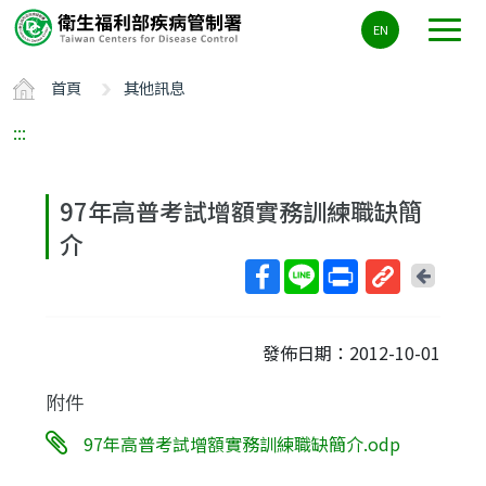
主
EN
要
內
首頁
其他訊息
容
區
:::
ALT+C
97年高普考試增額實務訓練職缺簡
介
回
上
取
一
得
頁
發佈日期：2012-10-01
短
網
附件
址
97年高普考試增額實務訓練職缺簡介.odp