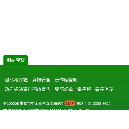
網站導覽
:::
隱私權保護
資訊安全
著作權聲明
政府網站資料開放宣告
雙語詞彙
電子報
署長信箱
100008 臺北市中正區林森南路6號
MAP
電話：02-2395-9825
防疫專線：
1922
或
0800-001922
(全年無休免付費)
聽語障服務免付費傳真：
0800-655955
國外可撥打
+886-800-001922
(自國外撥打回國須自付國際電話費用)