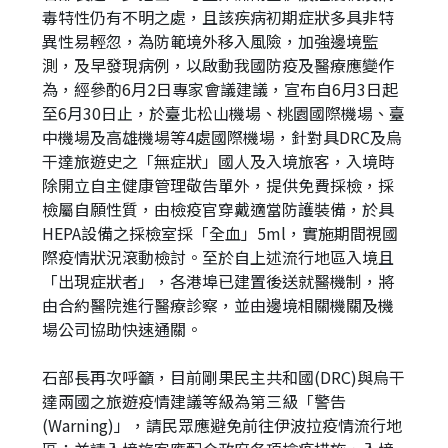
毒特性仍有不明之處，且該疾病初期症狀多具非特
異性易輕忽，為防範境外移入風險，加強邊境監
測，及早發現病例，以啟動我國防疫及醫療應變作
為，經參酌6月2日專家會議建議，宣布自6月3日起
至6月30日止，於臺北松山機場、桃園國際機場、臺
中機場及高雄機場等4處國際機場，針對具DRC及烏
干達旅遊史之「無症狀」國人及入境旅客，入境時
除開立自主健康管理敬告單外，提供免費採檢，採
檢屬自願性質，由檢疫官穿戴適當防護裝備，於具
HEPA設備之採檢室採「全血」5ml，實施期間視國
際疫情狀況滾動檢討。至於自上述流行地區入境且
「出現症狀者」，各港埠已建置後送就醫機制，將
由合約醫院進行醫療診察，並由邊境相關機關及機
場公司協助快速通關。
石部長再次呼籲，目前剛果民主共和國(DRC)與烏干
達兩國之旅遊疫情建議等級為第三級「警告
(Warning)」，請民眾應避免前往伊波拉疫情流行地