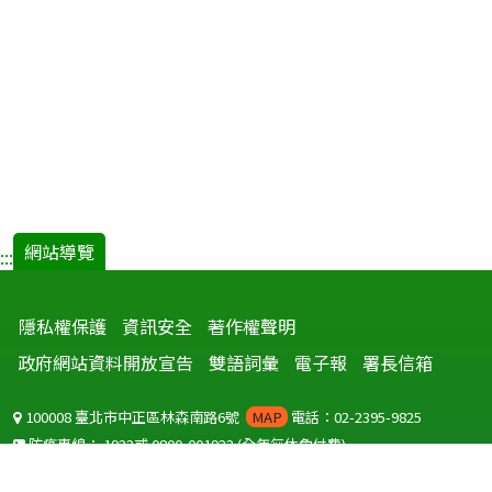
網站導覽
:::
隱私權保護
資訊安全
著作權聲明
政府網站資料開放宣告
雙語詞彙
電子報
署長信箱
100008 臺北市中正區林森南路6號
MAP
電話：02-2395-9825
防疫專線：
1922
或
0800-001922
(全年無休免付費)
聽語障服務免付費傳真：
0800-655955