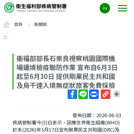
主
EN
要
內
首頁
新聞稿
容
區
:::
ALT+C
衛福部部長石崇良視察桃園國際機
場邊境檢疫聯防作業 宣布自6月3日
起至6月30日 提供剛果民主共和國
及烏干達入境無症狀旅客免費採檢
回
上
取
一
得
頁
發佈日期：2026-06-03
短
疾病管制署今(3)日表示，因應世界衛生組織(WHO)
網
於本(2026)年5月17日宣布剛果民主共和國(DRC)及
址