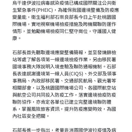
烏干達伊波拉病毒感染疫情已構成國際關注公共衛
生緊急事件(PHEIC)，為確保我國邊境整備及防疫應
變量能，衛生福利部石崇良部長今日上午赴桃園國
際機場，實地視察機場檢疫措施及跨機關聯防運作
情形，並勉勵機場檢疫同仁堅守崗位，守護國人健
康。
石部長首先聽取邊境應變整備簡報，並至發燒篩檢
站等處了解各項第一線邊境檢疫作業，另由移民署
國境事務大隊說明入境查驗及聯防通報機制。石部
長表達感謝邊境第一線人員(CIQS)、外交部及領事
事務局、內政部移民署、交通部民航局、觀光署等
相關部會，以及桃園國際機場公司、各國際航空站
與航空公司共同投入防疫工作，落實邊境檢疫防疫
聯防協作，亦肯定各單位已建立完整邊境聯防體
系，掌握風險旅客資訊，提升防疫應變時效，為國
內社區安全把關。
石部長進一步指出，考量非洲兩國伊波拉疫情及病