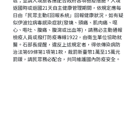
區；並請入境旅客應配合政府各項檢疫措施，入境
返國時或返國21天自主健康管理期間，依規定應每
日由「民眾主動E回報系統」回報健康狀況，如有疑
似伊波拉病毒感染症狀(發燒、頭痛、肌肉痛、噁
心、嘔吐、腹痛、腹瀉或出血等)，請務必主動通報
檢疫人員或撥打防疫專線1922，由衛生單位協助就
醫。石部長提醒，違反上述規定者，得依傳染病防
治法第69條第1項第1款，裁罰新臺幣1萬至15萬元
罰鍰，請民眾務必配合，共同維護國內防疫安全。