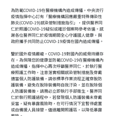
址
為防範COVID-19在醫療機構內造成傳播，中央流行
疫情指揮中心訂有「醫療機構因應嚴重特殊傳染性
肺炎(COVID-19)感染管制措施指引」，提供醫界同
仁於照護COVID-19疑似或確診個案時參考依循。感
謝各位醫界同仁於疫情期間全心守護國人健康，與
政府攜手共同防止COVID-19疫情在國內造成傳播。
鑒於國外疫情嚴峻，COVID-19對國內的威脅持續存
在，為保障您的健康並防範COVID-19在醫療機構內
造成傳播，指揮中心再次呼籲醫界同仁，於執行醫
療照護工作時，注意落實相關感染管制措施及穿戴
適當個人防護裝備，請依標準作業流程正確穿脫防
護裝備，避免在脫除裝備時自我汙染，並在脫除個
人防護裝備後，請務必立即執行手部衛生。醫界同
仁於執行照護過程中，若發現個人防護裝備未穿戴
妥當，疑有暴露風險時，在可行情況下宜暫停處置
或由備援人員接替，儘速離開照護區，以降低暴露
風險。