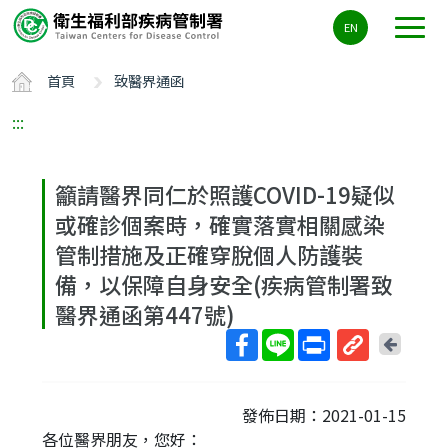
主
EN
要
內
首頁
致醫界通函
容
區
:::
ALT+C
籲請醫界同仁於照護COVID-19疑似
或確診個案時，確實落實相關感染
管制措施及正確穿脫個人防護裝
備，以保障自身安全(疾病管制署致
醫界通函第447號)
回
上
取
一
得
頁
發佈日期：2021-01-15
短
各位醫界朋友，您好：
網