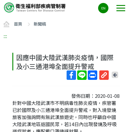
主
EN
要
內
首頁
新聞稿
容
區
:::
ALT+C
因應中國大陸武漢肺炎疫情，國際
及小三通港埠全面提升警戒
回
上
取
一
得
頁
發佈日期：2020-01-08
短
針對中國大陸武漢市不明病毒性肺炎疫情，疾管署
網
已於國際及小三通港埠全面提升警戒，對入境發燒
址
旅客加強詢問有無武漢旅遊史，同時也呼籲自中國
大陸武漢地區返國民眾，若14日內出現發燒及呼吸
道症狀者，應配戴口罩儘速就醫。