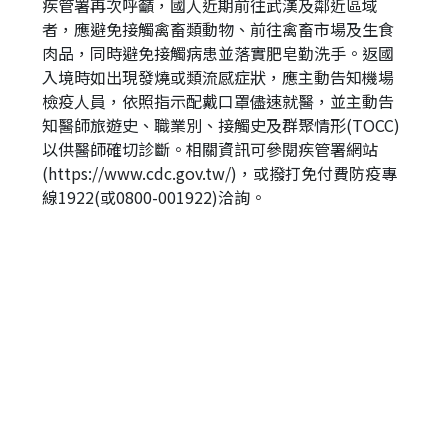
疾管署再次呼籲，國人近期前往武漢及鄰近區域
者，應避免接觸禽畜類動物、前往禽畜市場及生食
肉品，同時避免接觸病患並落實肥皂勤洗手。返國
入境時如出現發燒或類流感症狀，應主動告知機場
檢疫人員，依照指示配戴口罩儘速就醫，並主動告
知醫師旅遊史、職業別、接觸史及群聚情形(TOCC)
以供醫師確切診斷。相關資訊可參閱疾管署網站
(https://www.cdc.gov.tw/)，或撥打免付費防疫專
線1922(或0800-001922)洽詢。