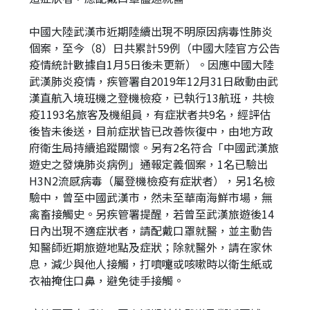
中國大陸武漢市近期陸續出現不明原因病毒性肺炎
個案，至今（8）日共累計59例（中國大陸官方公告
疫情統計數據自1月5日後未更新）。因應中國大陸
武漢肺炎疫情，疾管署自2019年12月31日啟動由武
漢直航入境班機之登機檢疫，已執行13航班，共檢
疫1193名旅客及機組員，有症狀者共9名，經評估
後皆未後送，目前症狀皆已改善恢復中，由地方政
府衛生局持續追蹤關懷。另有2名符合「中國武漢旅
遊史之發燒肺炎病例」通報定義個案，1名已驗出
H3N2流感病毒（屬登機檢疫有症狀者），另1名檢
驗中，曾至中國武漢市，然未至華南海鮮市場，無
禽畜接觸史。另疾管署提醒，若曾至武漢旅遊後14
日內出現不適症狀者，請配戴口罩就醫，並主動告
知醫師近期旅遊地點及症狀；除就醫外，請在家休
息，減少與他人接觸，打噴嚏或咳嗽時以衛生紙或
衣袖掩住口鼻，避免徒手接觸。