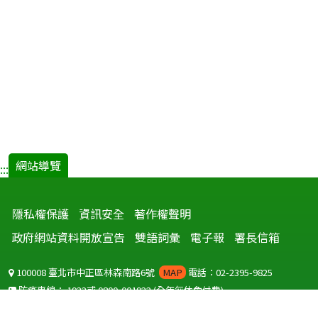
網站導覽
:::
隱私權保護
資訊安全
著作權聲明
政府網站資料開放宣告
雙語詞彙
電子報
署長信箱
100008 臺北市中正區林森南路6號
MAP
電話：02-2395-9825
防疫專線：
1922
或
0800-001922
(全年無休免付費)
聽語障服務免付費傳真：
0800-655955