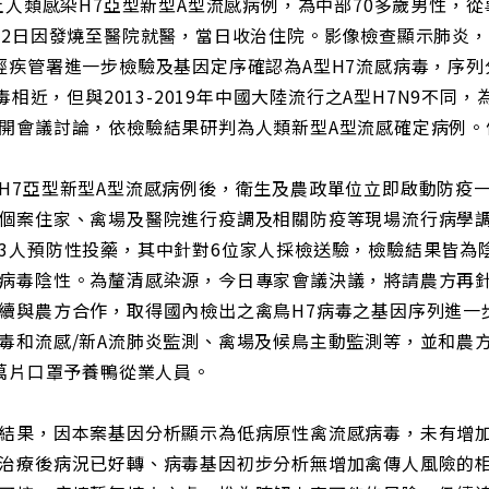
土人類感染H7亞型新型A型流感病例，為中部70多歲男性，從
22日因發燒至醫院就醫，當日收治住院。影像檢查顯示肺炎
經疾管署進一步檢驗及基因定序確認為A型H7流感病毒，序列
毒相近，但與2013-2019年中國大陸流行之A型H7N9不
開會議討論，依檢驗結果研判為人類新型A型流感確定病例。
H7亞型新型A型流感病例後，衛生及農政單位立即啟動防疫
個案住家、禽場及醫院進行疫調及相關防疫等現場流行病學調
3人預防性投藥，其中針對6位家人採檢送驗，檢驗結果皆為
病毒陰性。為釐清感染源，今日專家會議決議，將請農方再
續與農方合作，取得國內檢出之禽鳥H7病毒之基因序列進一
毒和流感/新A流肺炎監測、禽場及候鳥主動監測等，並和農
5萬片口罩予養鴨從業人員。
結果，因本案基因分析顯示為低病原性禽流感病毒，未有增
治療後病況已好轉、病毒基因初步分析無增加禽傳人風險的