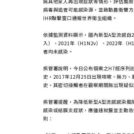
無其他家人再出現症狀等情形，評估風險
病毒與追查可能感染源，並啟動農衛雙方
IHR聯繫窗口通報世界衛生組織。
依據監測資料顯示，國內新型A型流感自2
入）、2021年（H1N2v）、2022年（
者均未感染。
疾管署說明，今日公布個案之H7經序列比
史，2017年12月25日出現咳嗽、無力
史，其密切接觸者在觀察期間無出現疑似
疾管署提醒，為降低新型A型流感感染風
感染或結膜炎症狀，應儘速就醫並主動告
則：