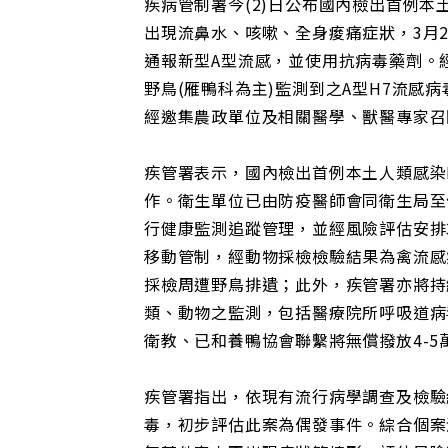
疾病管制署今(2)日公布國內檢出首例本
出現流鼻水、咳嗽、全身痠痛症狀，3月
通報新型A型流感，並使用抗病毒藥劑。
野鳥(雁鴨科為主)監測到之A型H7流感病
經邀集農政單位及相關醫學、獸醫專家召
疾管署表示，國內檢出首例本土人類感染
作。衛生單位已由防疫醫師會同衛生局至
行健康監測追蹤管理，並經風險評估安排
移動管制，經動物採檢檢驗結果為禽流感
採檢周遭野鳥排遺；此外，疾管署亦將持
類、動物之監測，包括醫療院所呼吸道病
衛教、已和養鴨協會聯繫將無償撥放4-
疾管署指出，依現有流行病學調查及檢驗
毒，初步評估此案為偶發事件。綜合個案