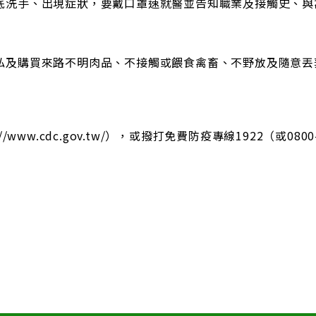
底洗手、出現症狀，要戴口罩速就醫並告知職業及接觸史、與
私及購買來路不明肉品、不接觸或餵食禽畜、不野放及隨意丟
ww.cdc.gov.tw/），或撥打免費防疫專線1922（或0800