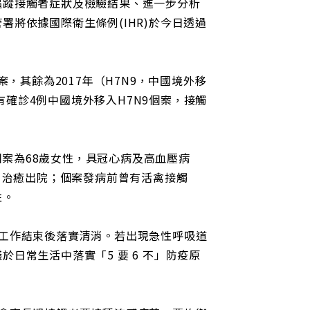
追蹤接觸者症狀及檢驗結果、進一步分析
將依據國際衛生條例(IHR)於今日透過
，其餘為2017年（H7N9，中國境外移
4年另有確診4例中國境外移入H7N9個案，接觸
個案為68歲女性，具冠心病及高血壓病
22日治癒出院；個案發病前曾有活禽接觸
性。
工作結束後落實清消。若出現急性呼吸道
日常生活中落實「5 要 6 不」防疫原