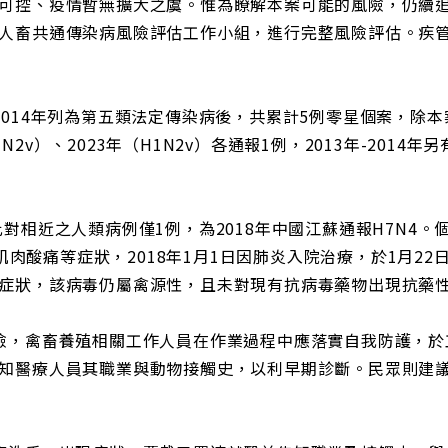
可控、疫情暫無擴大之虞。惟為瞭解本案可能的風險，仍續
人畜共通傳染病風險評估工作小組，進行完整風險評估。疾管署
014年列為第五類法定傳染病後，共累計5例零星個案，除本案
H1N2v）、2023年（H1N2v）各通報1例，2013年-201
對相近之人類病例僅1例，為2018年中國江蘇通報H7N4。
、肌肉酸痛等症狀，2018年1月1日因肺炎入院治療，於1月
症狀，該病毒仍屬禽源性，且未對現有抗病毒藥物出現抗藥
險，禽畜養殖相關工作人員在作業過程中應落實自我防護，於
知醫療人員其職業與動物接觸史，以利早期診斷。民眾則建議於