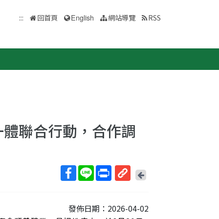
:::
回首頁
English
網站導覽
RSS
一體聯合行動，合作調
回
上
取
一
得
頁
發佈日期：2026-04-02
短