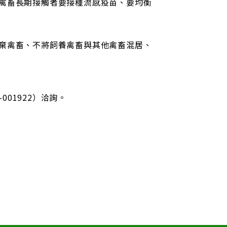
禽畜長期接觸者要接種流感疫苗、要均衡
棄禽畜、不將飼養禽畜與其他禽畜混居、
-001922）洽詢。