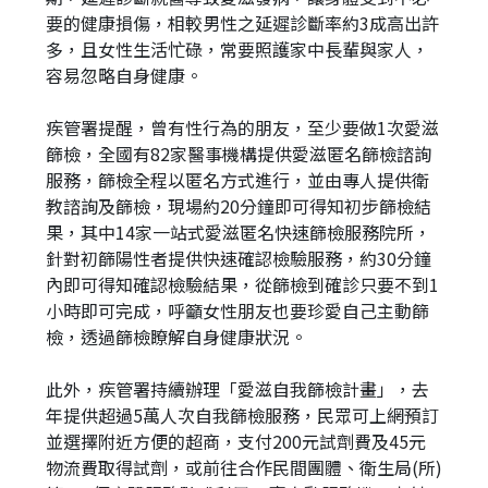
要的健康損傷，相較男性之延遲診斷率約3成高出許
多，且女性生活忙碌，常要照護家中長輩與家人，
容易忽略自身健康。
疾管署提醒，曾有性行為的朋友，至少要做1次愛滋
篩檢，全國有82家醫事機構提供愛滋匿名篩檢諮詢
服務，篩檢全程以匿名方式進行，並由專人提供衛
教諮詢及篩檢，現場約20分鐘即可得知初步篩檢結
果，其中14家一站式愛滋匿名快速篩檢服務院所，
針對初篩陽性者提供快速確認檢驗服務，約30分鐘
內即可得知確認檢驗結果，從篩檢到確診只要不到1
小時即可完成，呼籲女性朋友也要珍愛自己主動篩
檢，透過篩檢瞭解自身健康狀況。
此外，疾管署持續辦理「愛滋自我篩檢計畫」，去
年提供超過5萬人次自我篩檢服務，民眾可上網預訂
並選擇附近方便的超商，支付200元試劑費及45元
物流費取得試劑，或前往合作民間團體、衛生局(所)