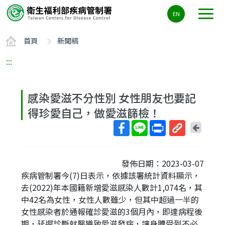
主
EN
要
內
首頁
新聞稿
容
區
:::
ALT+C
感染愛滋不分性別 女性朋友也要記
得珍愛自己，做愛滋篩檢！
回
上
取
一
得
頁
發佈日期：2023-03-07
短
疾病管制署今(7)日表示，依據該署統計資料顯示，
網
去(2022)年本國籍新增愛滋感染人數計1,074名，其
址
中42名為女性，女性人數雖少，但其中超過一半的
女性感染者於通報確診愛滋的3個月內，即達病程後
期，延遲診斷就醫導致愛滋發病，讓身體受到不必