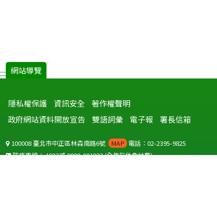
網站導覽
:::
隱私權保護
資訊安全
著作權聲明
政府網站資料開放宣告
雙語詞彙
電子報
署長信箱
100008 臺北市中正區林森南路6號
MAP
電話：02-2395-9825
防疫專線：
1922
或
0800-001922
(全年無休免付費)
聽語障服務免付費傳真：
0800-655955
國外可撥打
+886-800-001922
(自國外撥打回國須自付國際電話費用)
Copyright © 2026 衛生福利部 疾病管制署. All rights reserved.