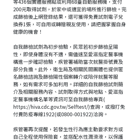
等436個實體服務點或利用68臺自動服務機，支付
200元取得試劑，於家中或適宜的場所進行篩檢。完
成篩檢後上網登錄結果，還可獲得免費試劑電子兌
換券1張，可自用或轉贈親友使用，請把握掌握自身
健康的機會！
自我篩檢試劑為初步檢驗，民眾若初步篩檢呈陽
性，即使身體沒有不適，需儘速至愛滋指定醫事機
構進一步確認檢驗，疾管署補助當次就醫掛號費及
部分負擔。此外，衛生局及相關民間團體也提供匿
名篩檢諮詢及篩檢陽性個案轉介或陪伴就醫等服
務，如有需求可多加利用。詳細的自我篩檢試劑簡
介及相關服務內容、試劑取得方式與地點、愛滋指
定醫事機構名單等資訊可至自我篩檢專頁(
https://hiva.cdc.gov.tw/Selftest/)查詢，或撥打免
付費防疫專線1922(或0800-001922)洽詢。
疾管署再次提醒，若發生性行為應主動要求對方或
自己全程使用保險套，並搭配水性潤滑液，以保護