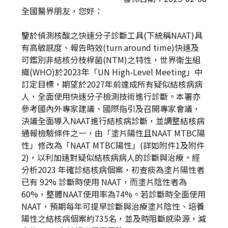
短
全國醫界朋友，您好：
網
址
鑒於偵測核酸之快速分子診斷工具(下統稱NAAT)具
有高敏感度、報告時效(turn around time)快速及
可鑑別非結核分枝桿菌(NTM)之特性，世界衛生組
織(WHO)於2023年「UN High-Level Meeting」中
訂定目標，期望於2027年前達成所有疑似結核病病
人，全面使用快速分子檢測技術進行診斷。本署亦
參考國內外專家建議、國際指引及召開專家會議，
決議全面導入NAAT進行結核病診斷，並調整結核病
通報檢驗條件之一，由「塗片陽性且NAAT MTBC陽
性」修改為「NAAT MTBC陽性」(詳如附件1及附件
2)，以利加速對疑似結核病病人的診斷與治療。經
分析2023 年確診結核病個案，初查痰為塗片陽性者
已有 92% 診斷時使用 NAAT，而塗片陰性者為
60%，整體NAAT使用率為74%。若診斷時全面使用
NAAT，預期每年可提早診斷與治療塗片陰性、培養
陽性之結核病個案約735名，並及時阻斷感染源，減