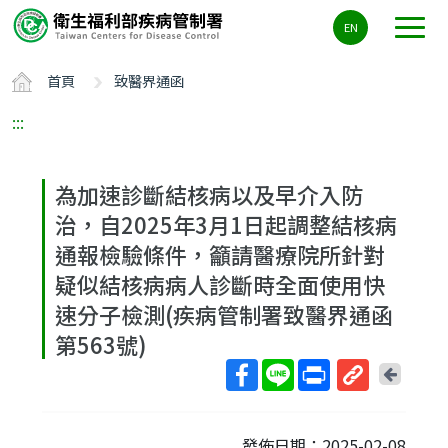
主
EN
要
內
首頁
致醫界通函
容
區
:::
ALT+C
為加速診斷結核病以及早介入防
治，自2025年3月1日起調整結核病
通報檢驗條件，籲請醫療院所針對
疑似結核病病人診斷時全面使用快
速分子檢測(疾病管制署致醫界通函
第563號)
回
上
取
一
得
頁
發佈日期：2025-02-08