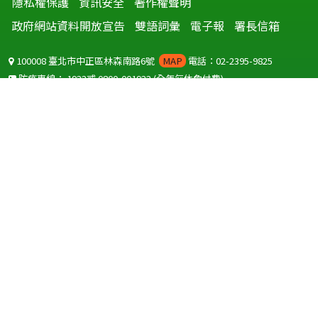
隱私權保護
資訊安全
著作權聲明
政府網站資料開放宣告
雙語詞彙
電子報
署長信箱
100008 臺北市中正區林森南路6號
MAP
電話：02-2395-9825
防疫專線：
1922
或
0800-001922
(全年無休免付費)
聽語障服務免付費傳真：
0800-655955
國外可撥打
+886-800-001922
(自國外撥打回國須自付國際電話費用)
Copyright © 2026 衛生福利部 疾病管制署. All rights reserved.
本網站建議使用 IE10 以上版本瀏覽器及以1920x1080解析度，以獲得最
佳瀏覽體驗。
為提供使用者有文書軟體選擇的權利，本網站提供ODF開放文件格式，
建議您安裝免費開源軟體
(https://www.ndc.gov.tw/cp.aspx?
n=32A75A78342B669D)
或以您慣用的軟體開啟文件。