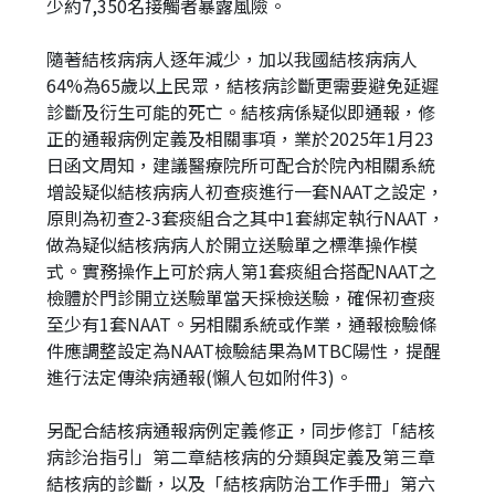
少約7,350名接觸者暴露風險。
隨著結核病病人逐年減少，加以我國結核病病人
64%為65歲以上民眾，結核病診斷更需要避免延遲
診斷及衍生可能的死亡。結核病係疑似即通報，修
正的通報病例定義及相關事項，業於2025年1月23
日函文周知，建議醫療院所可配合於院內相關系統
增設疑似結核病病人初查痰進行一套NAAT之設定，
原則為初查2-3套痰組合之其中1套綁定執行NAAT，
做為疑似結核病病人於開立送驗單之標準操作模
式。實務操作上可於病人第1套痰組合搭配NAAT之
檢體於門診開立送驗單當天採檢送驗，確保初查痰
至少有1套NAAT。另相關系統或作業，通報檢驗條
件應調整設定為NAAT檢驗結果為MTBC陽性，提醒
進行法定傳染病通報(懶人包如附件3)。
另配合結核病通報病例定義修正，同步修訂「結核
病診治指引」第二章結核病的分類與定義及第三章
結核病的診斷，以及「結核病防治工作手冊」第六