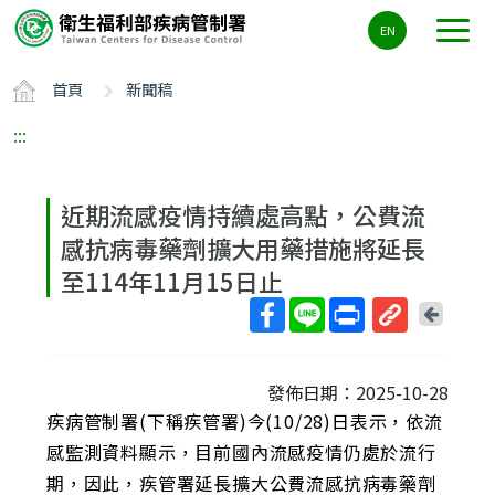
主
EN
要
內
首頁
新聞稿
容
區
:::
ALT+C
近期流感疫情持續處高點，公費流
感抗病毒藥劑擴大用藥措施將延長
至114年11月15日止
回
上
取
一
得
頁
發佈日期：2025-10-28
短
疾病管制署(下稱疾管署)今(10/28)日表示，依流
網
址
感監測資料顯示，目前國內流感疫情仍處於流行
期，因此，疾管署延長擴大公費流感抗病毒藥劑