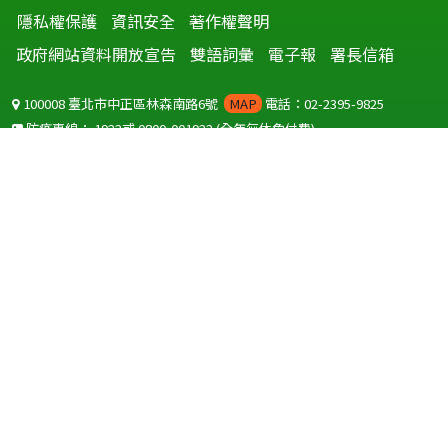
隱私權保護
資訊安全
著作權聲明
政府網站資料開放宣告
雙語詞彙
電子報
署長信箱
100008 臺北市中正區林森南路6號
MAP
電話：02-2395-9825
防疫專線：
1922
或
0800-001922
(全年無休免付費)
聽語障服務免付費傳真：
0800-655955
國外可撥打
+886-800-001922
(自國外撥打回國須自付國際電話費用)
Copyright © 2026 衛生福利部 疾病管制署. All rights reserved.
本網站建議使用 IE10 以上版本瀏覽器及以1920x1080解析度，以獲得最
佳瀏覽體驗。
為提供使用者有文書軟體選擇的權利，本網站提供ODF開放文件格式，
建議您安裝免費開源軟體
(https://www.ndc.gov.tw/cp.aspx?
n=32A75A78342B669D)
或以您慣用的軟體開啟文件。