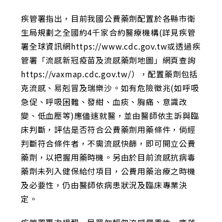
疾管署指出，目前我國公費藥劑配置於各縣市衛
生局規劃之全國約4千家合約醫療機構(詳見疾管
署全球資訊網https://www.cdc.gov.tw或透過疾
管署「流感新冠疫苗及流感藥劑地圖」網頁查詢
https://vaxmap.cdc.gov.tw/），配置藥劑包括
克流感、易剋冒及瑞樂沙。如有危險徵兆(如呼吸
急促、呼吸困難、發紺、血痰、胸痛、意識改
變、低血壓等)應儘速就醫，並由醫師依主訴與臨
床判斷，評估是否符合公費藥劑用藥條件，倘經
判斷符合條件者，不需流感快篩，即可開立公費
藥劑，以把握用藥時機。另由於目前流感抗病毒
藥劑未列入健保給付項目，公費用藥治療之時機
及必要性，仍由醫師依病患狀況及臨床專業決
定。