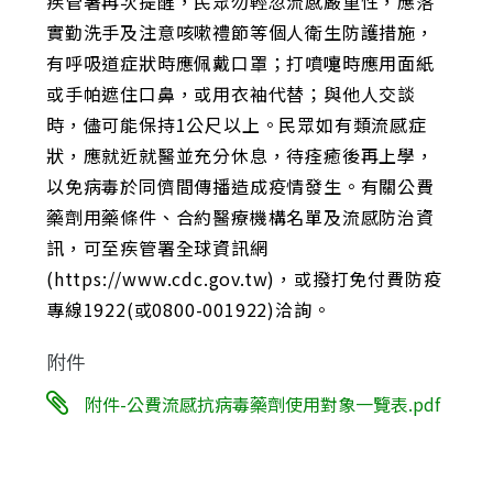
疾管署再次提醒，民眾勿輕忽流感嚴重性，應落
實勤洗手及注意咳嗽禮節等個人衛生防護措施，
有呼吸道症狀時應佩戴口罩；打噴嚏時應用面紙
或手帕遮住口鼻，或用衣袖代替；與他人交談
時，儘可能保持1公尺以上。民眾如有類流感症
狀，應就近就醫並充分休息，待痊癒後再上學，
以免病毒於同儕間傳播造成疫情發生。有關公費
藥劑用藥條件、合約醫療機構名單及流感防治資
訊，可至疾管署全球資訊網
(https://www.cdc.gov.tw)，或撥打免付費防疫
專線1922(或0800-001922)洽詢。
附件
附件-公費流感抗病毒藥劑使用對象一覽表.pdf