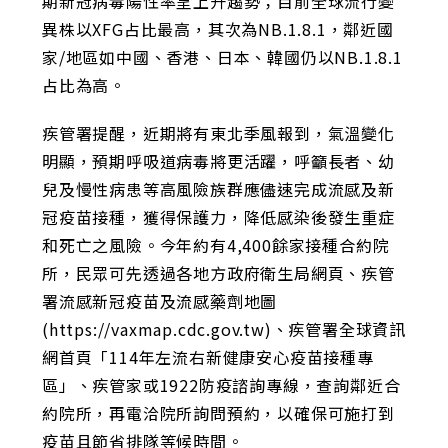
期新冠病毒陽性率呈上升趨勢；目前全球流行變
異株以XFG占比最高，其次為NB.1.8.1，鄰近國
家/地區如中國、香港、日本、韓國仍以NB.1.8.1
占比為高。
疾管署提醒，近期將有東北季風報到，氣溫變化
明顯，預期呼吸道病毒將更活躍，呼籲長者、幼
兒及慢性病患等高風險族群應儘速完成流感及新
冠疫苗接種，獲得保護力，降低感染後發生重症
和死亡之風險。今年約有4,400餘家接種合約院
所，民眾可先透過各地方政府衛生局網頁、疾管
署流感新冠疫苗及流感藥劑地圖
(https://vaxmap.cdc.gov.tw)、疾管署全球資訊
網首頁「114年左流右新健康安心疫苗接種專
區」、疾管家或1922防疫諮詢專線，查詢鄰近合
約院所，再電洽院所詢問預約，以確保可施打到
疫苗且節省排隊等候時間。