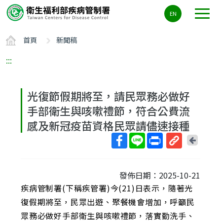
主
EN
要
內
首頁
新聞稿
容
區
:::
ALT+C
光復節假期將至，請民眾務必做好
手部衛生與咳嗽禮節，符合公費流
感及新冠疫苗資格民眾請儘速接種
回
上
取
一
得
頁
發佈日期：2025-10-21
短
疾病管制署(下稱疾管署)今(21)日表示，隨著光
網
址
復假期將至，民眾出遊、聚餐機會增加，呼籲民
眾務必做好手部衛生與咳嗽禮節，落實勤洗手、