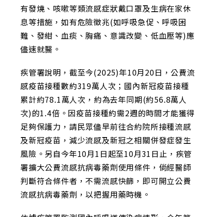
有發燒、咳嗽等類流感症狀戴口罩及生病在家休
息等措施，如有危險徵兆(如呼吸急促、呼吸困
難、發紺、血痰、胸痛、意識改變、低血壓等)應
儘速就醫。
疾管署說明，截至今(2025)年10月20日，公費流
感疫苗接種數約319萬人次；國內新冠疫苗接種
累計約78.1萬人次，約為去年同期(約56.8萬人
次)的1.4倍。因疫苗接種約需2週的時間才能獲得
足夠保護力，請民眾儘早前往合約院所接種流感
及新冠疫苗，減少流感及新冠之相關併發症發生
風險。另自今年10月1日起至10月31日止，疾管
署擴大公費流感抗病毒藥劑使用條件，倘經醫師
判斷符合條件者，不需流感快篩，即可開立公費
流感抗病毒藥劑，以把握用藥時機。