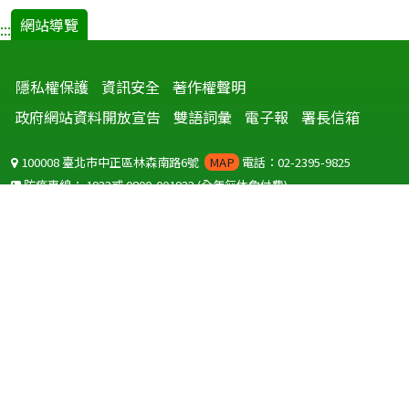
網站導覽
:::
隱私權保護
資訊安全
著作權聲明
政府網站資料開放宣告
雙語詞彙
電子報
署長信箱
100008 臺北市中正區林森南路6號
MAP
電話：02-2395-9825
防疫專線：
1922
或
0800-001922
(全年無休免付費)
聽語障服務免付費傳真：
0800-655955
國外可撥打
+886-800-001922
(自國外撥打回國須自付國際電話費用)
Copyright © 2026 衛生福利部 疾病管制署. All rights reserved.
本網站建議使用 IE10 以上版本瀏覽器及以1920x1080解析度，以獲得最
佳瀏覽體驗。