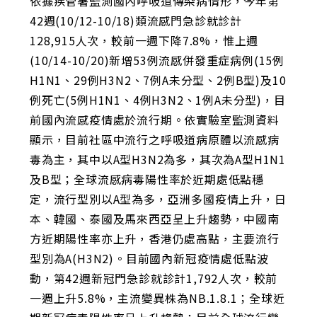
依據疾管署監測國內呼吸道傳染病情形，今年第
42週(10/12-10/18)類流感門急診就診計
128,915人次，較前一週下降7.8%，惟上週
(10/14-10/20)新增53例流感併發重症病例(15例
H1N1、29例H3N2、7例A未分型、2例B型)及10
例死亡(5例H1N1、4例H3N2、1例A未分型)，目
前國內流感疫情處於流行期。依實驗室監測資料
顯示，目前社區中流行之呼吸道病原體以流感病
毒為主，其中以A型H3N2為多，其次為A型H1N1
及B型；全球流感病毒陽性率於近期處低點穩
定，流行型別以A型為多，亞洲多國疫情上升，日
本、韓國、泰國及馬來西亞呈上升趨勢，中國南
方近期陽性率亦上升，香港仍處高點，主要流行
型別為A(H3N2)。目前國內新冠疫情處低點波
動，第42週新冠門急診就診計1,792人次，較前
一週上升5.8%，主流變異株為NB.1.8.1；全球近