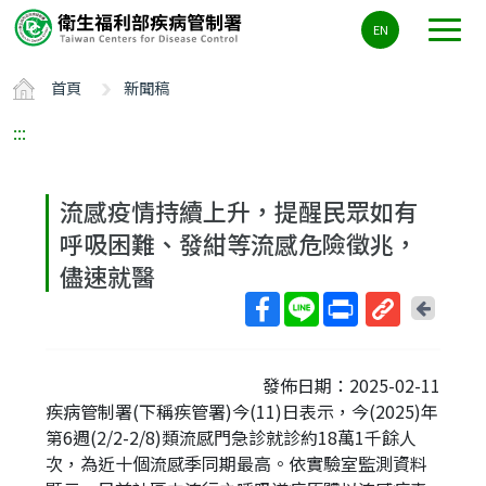
主
EN
要
內
首頁
新聞稿
容
區
:::
ALT+C
流感疫情持續上升，提醒民眾如有
呼吸困難、發紺等流感危險徵兆，
儘速就醫
回
上
取
一
得
頁
發佈日期：2025-02-11
短
疾病管制署(下稱疾管署)今(11)日表示，今(2025)年
網
第6週(2/2-2/8)類流感門急診就診約18萬1千餘人
址
次，為近十個流感季同期最高。依實驗室監測資料