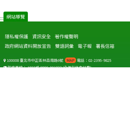
網站導覽
:::
隱私權保護
資訊安全
著作權聲明
政府網站資料開放宣告
雙語詞彙
電子報
署長信箱
100008 臺北市中正區林森南路6號
MAP
電話：02-2395-9825
防疫專線：
1922
或
0800-001922
(全年無休免付費)
聽語障服務免付費傳真：
0800-655955
國外可撥打
+886-800-001922
(自國外撥打回國須自付國際電話費用)
Copyright © 2026 衛生福利部 疾病管制署. All rights reserved.
本網站建議使用 IE10 以上版本瀏覽器及以1920x1080解析度，以獲得最