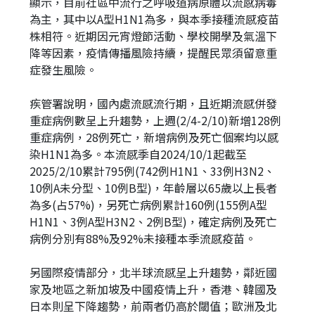
顯示，目前社區中流行之呼吸道病原體以流感病毒
為主，其中以A型H1N1為多，與本季接種流感疫苗
株相符。近期因元宵燈節活動、學校開學及氣溫下
降等因素，疫情傳播風險持續，提醒民眾須留意重
症發生風險。
疾管署說明，國內處流感流行期，且近期流感併發
重症病例數呈上升趨勢，上週(2/4-2/10)新增128例
重症病例，28例死亡，新增病例及死亡個案均以感
染H1N1為多。本流感季自2024/10/1起截至
2025/2/10累計795例(742例H1N1、33例H3N2、
10例A未分型、10例B型)，年齡層以65歲以上長者
為多(占57%)，另死亡病例累計160例(155例A型
H1N1、3例A型H3N2、2例B型)，確定病例及死亡
病例分別有88%及92%未接種本季流感疫苗。
另國際疫情部分，北半球流感呈上升趨勢，鄰近國
家及地區之新加坡及中國疫情上升，香港、韓國及
日本則呈下降趨勢，前兩者仍高於閾值；歐洲及北