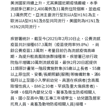
美洲國家持續上升，尤其美國近期疫情嚴峻，本季
流感季已累計2,400萬例及31萬例住院個案，並造成
1.3萬例死亡。亞洲主要流行型別以A型H1N1為主，
歐洲以A型H1N1及B型共同流行，美國則為H1N1及
H3N2共同流行。
疾管署統計，截至今(2025)年2月10日止，公費流感
疫苗共計接種657.3萬劑（疫苗使用率99.8%），尚
餘公費疫苗1.3萬劑。考量目前仍為流感疫情高峰
期，為提升較高風險族群接種率，疾管署已依行政
院指示增購10萬劑流感疫苗，最快2月20日起提供
11類原計畫第一階段實施對象(65歲以上長者、55歲
以上原住民、安養/長期照顧(服務)等機構對象、滿6
個月以上至國小入學前幼兒、具潛在疾病者(含高風
險慢性病人、BMI≧30者、罕病及重大傷病患者)、
孕婦、6個月內嬰兒父母、醫事及衛生防疫相關人
員、國小至高中/職/五專三年級學生、幼兒園及居家
托育人員、禽畜及動物防疫相關人員)接種。