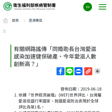
主
EN
要
內
首頁
澄清專區
容
區
:::
ALT+C
有關網路謠傳「同婚助長台灣愛滋
感染加速健保破產、今年愛滋人數
創新高？」
回
上
取
一
得
頁
發佈日期：2019-06-18
短
依據「世界經濟論壇」(WEF)世界評比，台灣屬
網
愛滋低盛行率國家，我國愛滋防治表現於全球
址
評比為第1名。