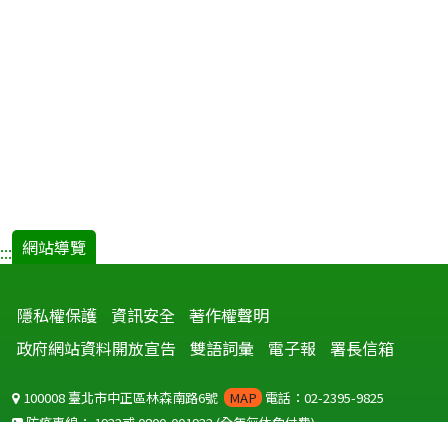
網站導覽
:::
隱私權保護
資訊安全
著作權聲明
政府網站資料開放宣告
雙語詞彙
電子報
署長信箱
100008 臺北市中正區林森南路6號
MAP
電話：02-2395-9825
防疫專線：
1922
或
0800-001922
(全年無休免付費)
聽語障服務免付費傳真：
0800-655955