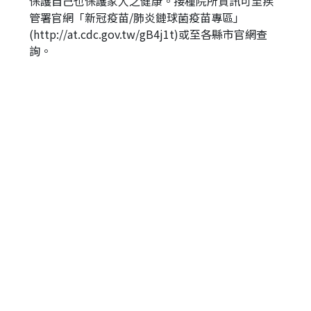
保護自己也保護家人之健康。接種院所資訊可至疾
管署官網「新冠疫苗/肺炎鏈球菌疫苗專區」
(http://at.cdc.gov.tw/gB4j1t)或至各縣市官網查
詢。