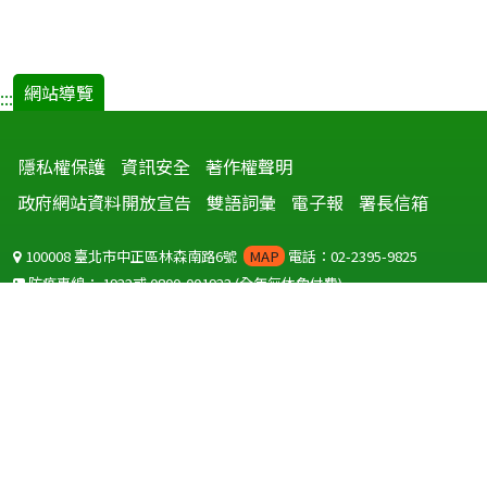
網站導覽
:::
隱私權保護
資訊安全
著作權聲明
政府網站資料開放宣告
雙語詞彙
電子報
署長信箱
100008 臺北市中正區林森南路6號
MAP
電話：02-2395-9825
防疫專線：
1922
或
0800-001922
(全年無休免付費)
聽語障服務免付費傳真：
0800-655955
國外可撥打
+886-800-001922
(自國外撥打回國須自付國際電話費用)
Copyright © 2026 衛生福利部 疾病管制署. All rights reserved.