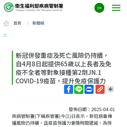
主
EN
要
內
首頁
新聞稿
容
區
:::
ALT+C
新冠併發重症及死亡風險仍持續，
自4月8日起提供65歲以上長者及免
疫不全者等對象接種第2劑JN.1
COVID-19疫苗，提升免疫保護力
回
上
取
一
得
頁
發佈日期：2025-04-01
短
疾病管制署(下稱疾管署)今(1)日表示，新冠病毒傳
網
播風險仍持續，且疫苗保護力會隨時間遞減，為保
址