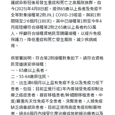
護感染新冠後易發生重症和死亡之高風險族群，自
今(2025)年4月8日起，提供65歲以上長者及免疫不
全等對象接種第2劑JN.1 COVID-19疫苗，與前1劑
間隔至少6個月(180天)，其中已接種第1劑至今年4
月底陸續符合接種第2劑之65歲以上長者約53萬
人，呼籲符合接種資格民眾踴躍接種，以提升免疫
保護力，降低重症和死亡發生風險，減少疾病威
脅。
疾管署說明，符合第2劑接種對象如下，請符合資格
民眾儘速安排接種：
一、65歲以上長者。
二、55-64歲原住民。
三、出生滿6個月以上且有免疫不全以及免疫力低下
患者，包括：目前正進行或1年內曾接受免疫抑制治
療之癌症患者、器官移植患者/幹細胞移植患者、中
度/嚴重先天性免疫不全患者、洗腎患者、人類免疫
缺乏病毒感染患者、目前正使用高度免疫抑制藥物
者、過去6個月內接受化學治療或放射線治療者以及