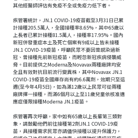
其他經醫師評估有免疫不全或免疫力低下者。
疾管署統計，JN.1 COVID-19疫苗截至3月31日已累
計接種205.5萬人，全國接種率8.65%，其中65歲以
上長者已累計接種81.5萬人，接種率17.95%。國內
新冠併發重症本土及死亡個案有9成以上皆未接種
JN.1 COVID-19疫苗，呼籲民眾不要因曾感染過新
冠、曾接種先前新冠疫苗，而輕忽新冠疾病侵襲威
脅。目前提供之Moderna及Novavax兩種廠牌均安
全且有效對抗目前流行變異株，其中Novavax JN.1
COVID-19疫苗全國庫存尚有約6.6萬劑，效期只至這
週(至今年4月5日)，如為滿12歲以上民眾可從兩種
廠牌擇一接種，而滿6個月以上至11歲兒童依核准適
應症僅限接種Moderna JN.1疫苗。
疾管署再次呼籲，家中如有65歲以上長輩第三類對
象，請鼓勵他們前往接種第2劑JN.1 COVID-19疫
苗，具接種需求民眾亦請儘快接種以提升保護力，