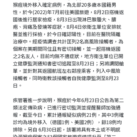
猴痘境外移入確定病例，為北部20多歲本國籍男
址
性，於今(2022)年7月前往美國旅遊，8月2日搭機返
國後進行居家檢疫，8月3日出現淋巴腺腫大、膿
疱、背痛及發燒等症狀，8月4日依衛生單位安排就
醫並進行採檢，於今日確認陽性，目前在醫院隔離
治療中。經疫情調查共計匡列2名高風險接觸者，為
個案在美期間同住且有密切接觸，並一起搭機返國
之2名友人，目前均無不適症狀，地方衛生單位已開
立健康監測通知書密切追蹤至8月23日；另將調閱艙
單，並針對其返國航班左右鄰座乘客，列入中風險
接觸者，同時衛教該接觸者自我健康監測至8月23
日。
疾管署進一步說明，猴痘於今年6月23日公告為第二
類法定傳染病，已進行密切監測並提醒醫師加強通
報，截至今日，累計通報疑似病例21例，其中3例確
診均為境外移入（德國1例、美國2例），餘18例均
排除。另自 6月30日起，該署將具有本土或不明感
染源猴痘個案之53個國家旅遊疫情提升至「第二