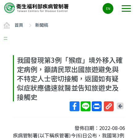
主
EN
要
內
首頁
新聞稿
容
區
:::
ALT+C
我國發現第3例「猴痘」境外移入確
定病例，籲請民眾出國旅遊避免與
不特定人士密切接觸，返國如有疑
似症狀應儘速就醫並告知旅遊史及
接觸史
回
上
取
一
得
頁
發佈日期：2022-08-06
短
疾病管制署(以下稱疾管署)今(6)日公布，我國第3例
網