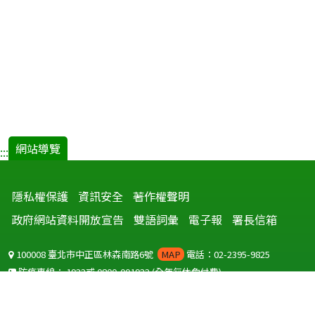
網站導覽
:::
隱私權保護
資訊安全
著作權聲明
政府網站資料開放宣告
雙語詞彙
電子報
署長信箱
100008 臺北市中正區林森南路6號
MAP
電話：02-2395-9825
防疫專線：
1922
或
0800-001922
(全年無休免付費)
聽語障服務免付費傳真：
0800-655955
國外可撥打
+886-800-001922
(自國外撥打回國須自付國際電話費用)