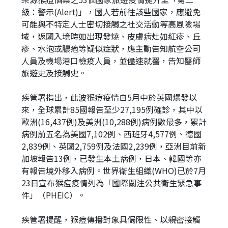
級：警示(Alert)」，國人若前往該些國家，應避免
可能與不特定人士密切接觸之社交活動等高風險場
域，返國入境時如出現發燒、皮膚病灶如紅疹、丘
疹、水泡或膿疱等疑似症狀，應主動告知航空公司
人員及機場港口檢疫人員，並儘速就醫，告知醫師
旅遊史及接觸史。
疾管署指出，此波猴痘疫情自5月中於英國爆發以
來，全球累計85國報告至少27,195例確診，其中以
歐洲(16,437例)及美洲(10,288例)病例數最多，累計
病例前五名為美國7,102例、西班牙4,577例、德國
2,839例、英國2,759例及法國2,239例，亞洲目前新
加坡報告13例，已發生本土病例，日本、韓國等亦
有報告境外移入病例。世界衛生組織(WHO)已於7月
23日宣布猴痘疫情列為「國際關注公共衛生緊急事
件」（PHEIC）。
疾管署提醒，猴痘傳播對象具侷限性、以親密接觸