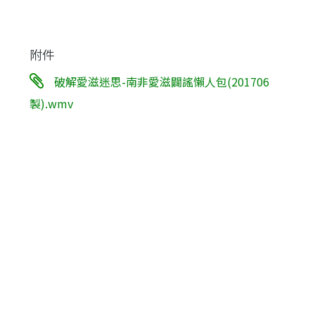
附件
破解愛滋迷思-南非愛滋闢謠懶人包(201706
製).wmv