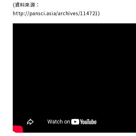
(資料來源：
http://pansci.asia/archives/114721)