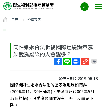
主
EN
要
內
首頁
澄清專區
容
區
:::
ALT+C
同性婚姻合法化後國際經驗顯示感
染愛滋感染的人會變多？
回
上
取
一
得
頁
發佈日期：2019-06-18
短
國際間同性婚姻合法化的國家及地區如南非
網
址
(2006年11月30日通過)、美國麻州(2005年5月
17日通過)，其愛滋疫情並沒有上升，反而是下
降。