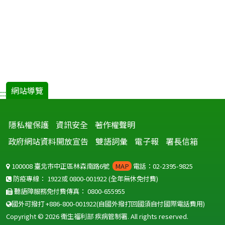
網站導覽
:::
隱私權保護
資訊安全
著作權聲明
政府網站資料開放宣告
雙語詞彙
電子報
署長信箱
100008 臺北市中正區林森南路6號
MAP
電話：02-2395-9825
防疫專線：
1922
或
0800-001922
(全年無休免付費)
聽語障服務免付費傳真：
0800-655955
國外可撥打
+886-800-001922
(自國外撥打回國須自付國際電話費用)
Copyright © 2026 衛生福利部 疾病管制署. All rights reserved.