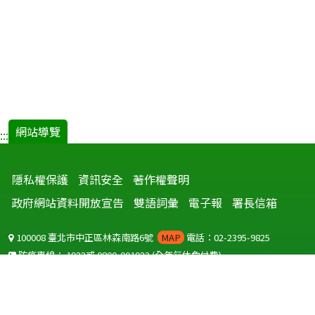
網站導覽
:::
隱私權保護
資訊安全
著作權聲明
政府網站資料開放宣告
雙語詞彙
電子報
署長信箱
100008 臺北市中正區林森南路6號
MAP
電話：02-2395-9825
防疫專線：
1922
或
0800-001922
(全年無休免付費)
聽語障服務免付費傳真：
0800-655955
國外可撥打
+886-800-001922
(自國外撥打回國須自付國際電話費用)
Copyright © 2026 衛生福利部 疾病管制署. All rights reserved.