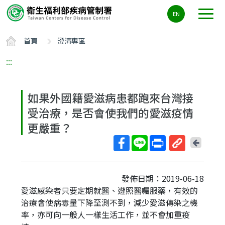
主
EN
要
內
首頁
澄清專區
容
區
:::
ALT+C
如果外國籍愛滋病患都跑來台灣接
受治療，是否會使我們的愛滋疫情
更嚴重？
回
上
取
一
得
頁
發佈日期：2019-06-18
短
愛滋感染者只要定期就醫、遵照醫囑服藥，有效的
網
治療會使病毒量下降至測不到，減少愛滋傳染之機
址
率，亦可向一般人一樣生活工作，並不會加重疫