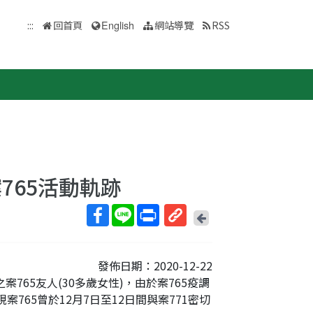
:::
回首頁
English
網站導覽
RSS
案765活動軌跡
回
上
取
一
得
頁
發佈日期：2020-12-22
短
之案765友人(30多歲女性)，由於案765疫調
網
765曾於12月7日至12日間與案771密切
址