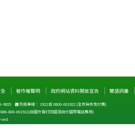
安全
著作權聲明
政府網站資料開放宣告
雙語詞彙
-9825
防疫專線：
1922
或
0800-001922
(全年無休免付費)
+886-800-001922
(自國外撥打回國須自付國際電話費用)
ved.
站建議使用 IE10 以上版本瀏覽器及以1920x1080解析度，以獲得最佳瀏覽體