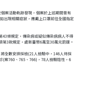
調查個案活動軌跡發現，個案於上述期間曾有
前如出現相關症狀，應戴上口罩前往全國指定
第43條規定，傳染病或疑似傳染病病人不得
第3款規定，處新臺幣6萬至30萬元罰鍰。
將全數安排採檢(21人檢驗中，146人待採
60、765、766)，78人檢驗陰性，6