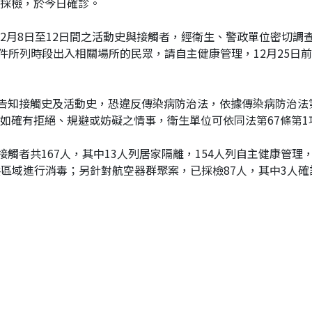
採檢，於今日確診。
於12月8日至12日間之活動史與接觸者，經衛生、警政單位密切
附件所列時段出入相關場所的民眾，請自主健康管理，12月25日
實告知接觸史及活動史，恐違反傳染病防治法，依據傳染病防治法
如確有拒絕、規避或妨礙之情事，衛生單位可依同法第67條第1項
觸者共167人，其中13人列居家隔離，154人列自主健康管理，
區域進行消毒；另針對航空器群聚案，已採檢87人，其中3人確診(案7