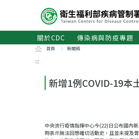
主
要
內
容
區
關於CDC
傳染病與防疫專題
ALT+C
首頁
新聞稿
:::
新增1例COVID-1
中央流行疫情指揮中心今(22)日公布國內新增1例
時表示無法回想確切活動史，且並未提及曾與案