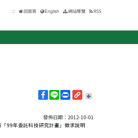
:::
回首頁
English
網站導覽
RSS
回
上
取
一
得
頁
發佈日期：2012-10-01
短
行「99年委託科技研究計畫」徵求說明
網
址