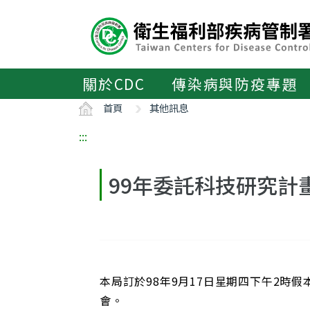
主
要
內
容
區
關於CDC
傳染病與防疫專題
ALT+C
首頁
其他訊息
:::
99年委託科技研究計
本局訂於98年9月17日星期四下午2時
會。