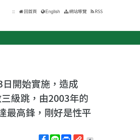
:::
回首頁
English
網站導覽
RSS
23日開始實施，造成
數三級跳，由2003年的
8人，達最高鋒，剛好是性平
回