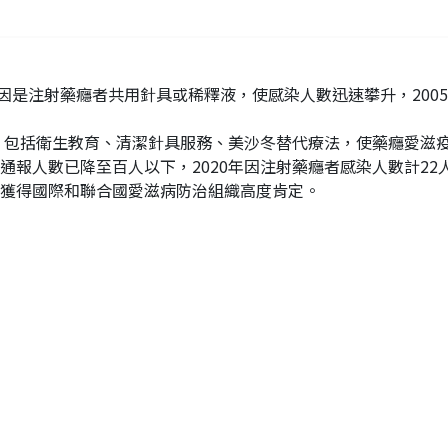
主因是注射藥癮者共用針具或稀釋液，使感染人數迅速攀升，2005年新
畫，包括衛生教育、清潔針具服務、美沙冬替代療法，使藥癮愛滋
報人數已降至百人以下，2020年因注射藥癮者感染人數計22人(
獲得國際和聯合國愛滋病防治組織高度肯定。