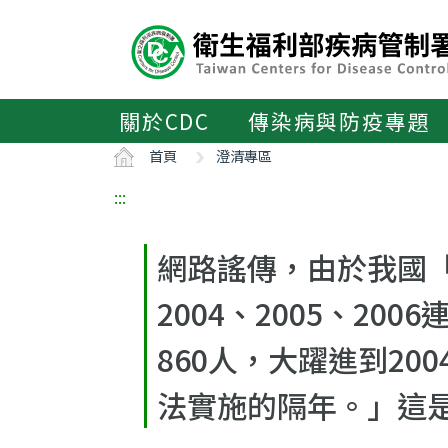
主
要
內
容
區
關於CDC
傳染病與防疫專題
ALT+C
首頁
澄清專區
:::
網路謠傳，由於我國「
2004、2005、2
860人，大躍進到200
法實施的隔年。」這是