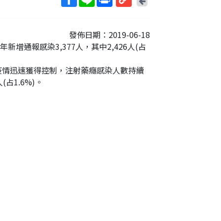
上
取
一
得
頁
發佈日期：2019-06-18
短
增通報感染3,377人，其中2,426人(占
網
址
疫情迅速獲得控制，注射藥癮感染人數持續
占1.6%)。