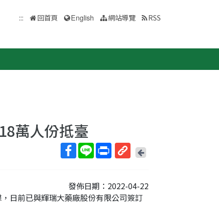
:::
回首頁
English
網站導覽
RSS
逾18萬人份抵臺
回
上
取
一
得
頁
發佈日期：2022-04-22
短
衝擊，日前已與輝瑞大藥廠股份有限公司簽訂
網
址