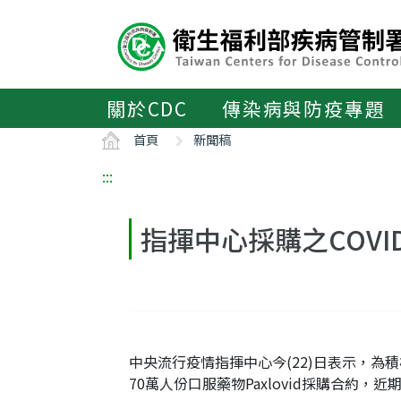
主
要
內
容
區
關於CDC
傳染病與防疫專題
ALT+C
首頁
新聞稿
:::
指揮中心採購之COVID
中央流行疫情指揮中心今(22)日表示，為
70萬人份口服藥物Paxlovid採購合約，