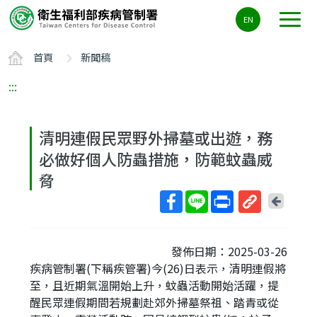
主
EN
要
內
首頁
新聞稿
容
區
:::
ALT+C
清明連假民眾野外掃墓或出遊，務
必做好個人防蟲措施，防範蚊蟲威
脅
回
上
取
一
得
頁
發佈日期：2025-03-26
短
疾病管制署(下稱疾管署)今(26)日表示，清明連假將
網
至，且近期氣溫開始上升，蚊蟲活動開始活躍，提
址
醒民眾連假期間若規劃赴郊外掃墓祭祖、踏青或從