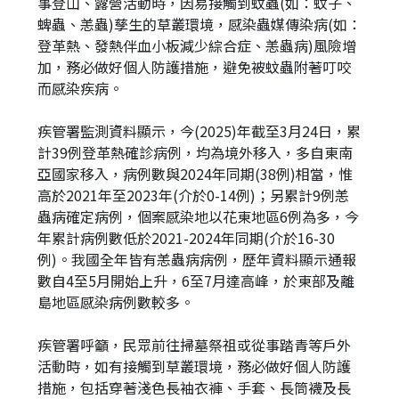
事登山、露營活動時，因易接觸到蚊蟲(如：蚊子、
蜱蟲、恙蟲)孳生的草叢環境，感染蟲媒傳染病(如：
登革熱、發熱伴血小板減少綜合症、恙蟲病)風險增
加，務必做好個人防護措施，避免被蚊蟲附著叮咬
而感染疾病。
疾管署監測資料顯示，今(2025)年截至3月24日，累
計39例登革熱確診病例，均為境外移入，多自東南
亞國家移入，病例數與2024年同期(38例)相當，惟
高於2021年至2023年(介於0-14例)；另累計9例恙
蟲病確定病例，個案感染地以花東地區6例為多，今
年累計病例數低於2021-2024年同期(介於16-30
例)。我國全年皆有恙蟲病病例，歷年資料顯示通報
數自4至5月開始上升，6至7月達高峰，於東部及離
島地區感染病例數較多。
疾管署呼籲，民眾前往掃墓祭祖或從事踏青等戶外
活動時，如有接觸到草叢環境，務必做好個人防護
措施，包括穿著淺色長袖衣褲、手套、長筒襪及長