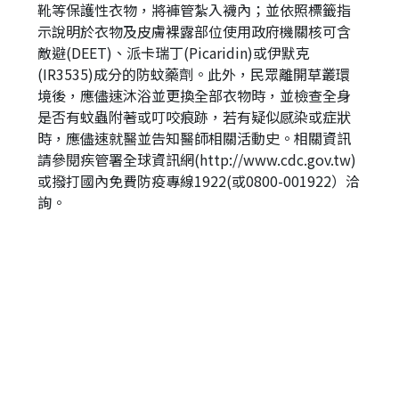
靴等保護性衣物，將褲管紮入襪內；並依照標籤指
示說明於衣物及皮膚裸露部位使用政府機關核可含
敵避(DEET)、派卡瑞丁(Picaridin)或伊默克
(IR3535)成分的防蚊藥劑。此外，民眾離開草叢環
境後，應儘速沐浴並更換全部衣物時，並檢查全身
是否有蚊蟲附著或叮咬痕跡，若有疑似感染或症狀
時，應儘速就醫並告知醫師相關活動史。相關資訊
請參閱疾管署全球資訊網(http://www.cdc.gov.tw)
或撥打國內免費防疫專線1922(或0800-001922）洽
詢。