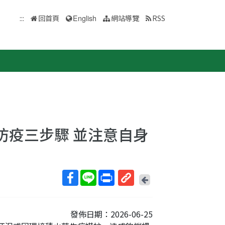
:::
回首頁
English
網站導覽
RSS
防疫三步驟 並注意自身
回
上
取
一
得
頁
發佈日期：2026-06-25
短