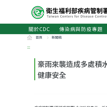
主
要
內
容
區
關於CDC
傳染病與防疫專題
ALT+C
首頁
新聞稿
:::
豪雨來襲造成多處積水
健康安全