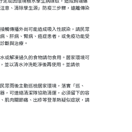
、汙泥或因環境積水孳生病媒蚊，造成鉤端螺
網
注意、清除孳生源」防疫三步驟，遠離傳染
址
接觸傳播外尚可能造成吸入性感染，請民眾
病、肝病、腎病、癌症患者，或免疫功能受
診斷與治療。
水或解凍過久的食物請勿食用。居家環境可
毒，並以清水沖洗乾淨後再使用。並請依
請民眾雨後主動巡檢居家環境，落實「巡、
器，可連絡清潔隊協助清運，必須留下的容
、肌肉關節痛、出疹等登革熱疑似症狀，請