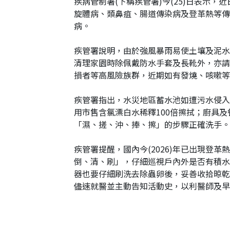
疾病管制署(下稱疾管署)今(25)日表
旋體病、類鼻疽、腸道傳染病及登革熱等傳
病。
疾管署說明，由於強風暴雨易使土壤及泥水
清理家園時除佩戴防水手套及長靴外，亦請
損者等高風險族群，近期如有發燒、咳嗽等
疾管署指出，水災地區蓄水池如遭污水侵入
用市售含氯漂白水稀釋100倍擦拭；廚具
「濕、搓、沖、捧、擦」的步驟正確洗手。
疾管署提醒，國內今(2026)年已出現
倒、清、刷」，仔細巡視戶內外是否有積水
器也要仔細刷洗去除蟲卵後，妥善收拾晾乾
儘速就醫並主動告知活動史，以利醫師及早