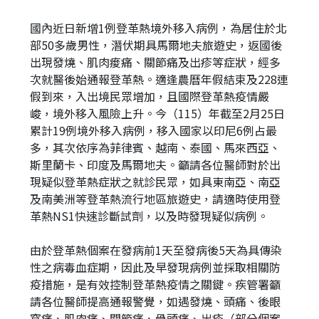
址
國內近日新增1例登革熱境外移入病例，為居住於北
部50多歲男性，潛伏期具馬爾地夫旅遊史，返國後
出現發燒、肌肉痠痛、關節痛及出疹等症狀，經多
次就醫後始通報登革熱。適逢農曆年假結束及228連
假到來，入出境民眾增加，且國際登革熱疫情嚴
峻，境外移入風險上升。今（115）年截至2月25日
累計19例境外移入病例，移入國家以印尼6例占最
多，其次依序為菲律賓、越南、泰國、馬來西亞、
斯里蘭卡、印度及馬爾地夫。籲請各位醫師對於出
現疑似登革熱症狀之就診民眾，如具東南亞、南亞
及南美洲等登革熱流行地區旅遊史，請適時使用登
革熱NS1快速診斷試劑，以及時發現疑似病例。
由於登革熱個案在發病前1天至發病後5天為具傳染
性之病毒血症期，因此及早發現病例並採取相關防
疫措施，是有效控制登革熱疫情之關鍵。疾管署籲
請各位醫師提高通報警覺，如遇發燒、頭痛、後眼
窩痛、肌肉痛、關節痛、骨頭痛、出疹（部分個案