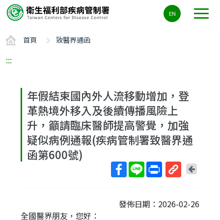
主
EN
要
內
首頁
致醫界通函
容
區
:::
ALT+C
年假結束國內外人流移動增加，登
革熱境外移入及後續傳播風險上
升，籲請臨床醫師提高警覺，加強
疑似病例通報(疾病管制署致醫界通
函第600號)
回
上
取
一
得
頁
發佈日期：2026-02-26
短
全國醫界朋友，您好：
網