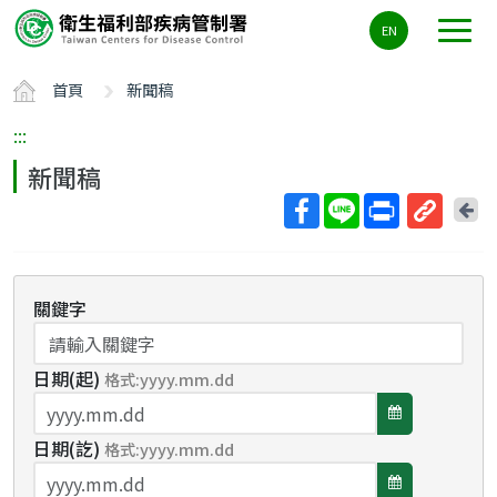
主
EN
要
內
首頁
新聞稿
容
區
:::
ALT+C
新聞稿
回
上
取
一
得
頁
短
關鍵字
網
址
日期(起)
格式:yyyy.mm.dd
選
日期(訖)
擇
格式:yyyy.mm.dd
選
日