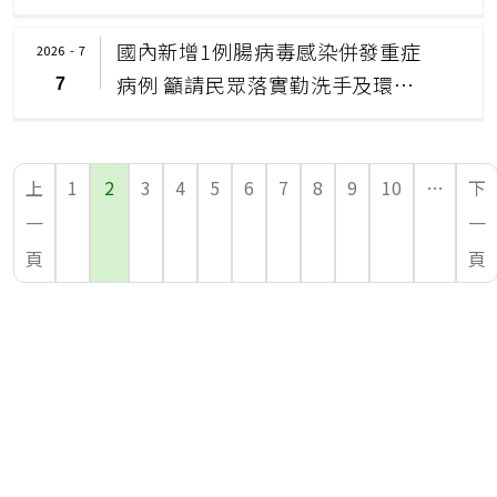
件民眾，儘速完成2劑接種
國內新增1例腸病毒感染併發重症
2026 - 7
病例 籲請民眾落實勤洗手及環境
7
衛生 並注意嬰幼童腸病毒重症前
兆病徵
上
1
2
3
4
5
6
7
8
9
10
…
下
一
一
頁
頁