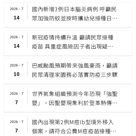
國內新增3例日本腦炎病例 呼籲民
2026 - 7
眾加強防蚊並按時攜幼兒接種日本
14
腦炎疫苗
新冠疫情持續升溫 籲請民眾接種
2026 - 7
疫苗 具重症風險因子者出現疑似
14
症狀儘速就醫
巴威颱風預期帶來強風豪雨，籲請
2026 - 7
民眾清理家園務必落實防疫三步驟
10
世界氣象組織預測今年恐現「強聖
2026 - 7
嬰」，因聖嬰現象利於登革熱傳
7
播，疾管署籲請民眾出國旅遊落實
防蚊措施 平時加強環境巡檢 清除
國內出現第2例M痘Ib型境外移入
2026 - 7
孳生源
個案，請符合公費M痘疫苗接種條
7