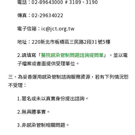
電話：
02-89643000 # 3189
、
3190
傳真：
02-29634022
電子信箱：
ic@jct.org.tw
地址：
220
新北市板橋區三民路
2
段
31
號
5
樓
2.
請填寫「
醫院感染管制問題諮詢提問單
」，並以電
子檔案或書面提供受理單位。
三、為妥善運用感染管制諮詢服務資源，若有下列情況恕
不受理：
1.
匿名或未以真實身份提出諮詢。
2.
無具體事實。
3.
非感染管制相關問題。