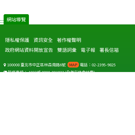
網站導覽
:::
隱私權保護
資訊安全
著作權聲明
政府網站資料開放宣告
雙語詞彙
電子報
署長信箱
100008 臺北市中正區林森南路6號
MAP
電話：02-2395-9825
防疫專線：
1922
或
0800-001922
(全年無休免付費)
聽語障服務免付費傳真：
0800-655955
國外可撥打
+886-800-001922
(自國外撥打回國須自付國際電話費用)
Copyright © 2026 衛生福利部 疾病管制署. All rights reserved.
本網站建議使用 IE10 以上版本瀏覽器及以1920x1080解析度，以獲得最