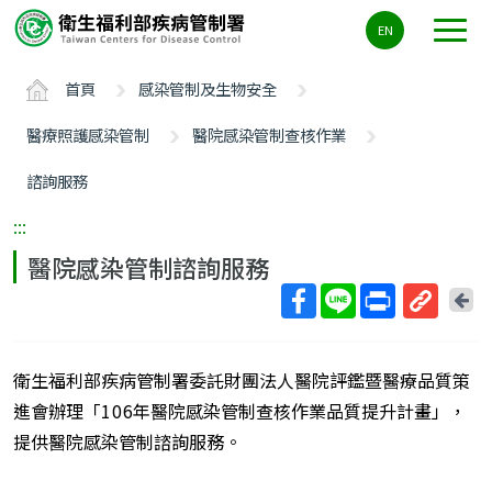
主
EN
要
內
首頁
感染管制及生物安全
容
區
醫療照護感染管制
醫院感染管制查核作業
ALT+C
諮詢服務
:::
醫院感染管制諮詢服務
回
上
取
一
得
頁
衛生福利部疾病管制署委託財團法人醫院評鑑暨醫療品質策
短
網
進會辦理「
106
年醫院感染管制查核作業品質提升計畫」，
址
提供醫院感染管制諮詢服務。