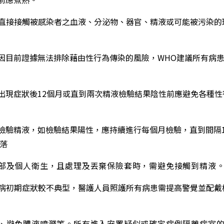
免直接接觸被感染者之血液、分泌物、器官、精液或可能被污染
目前證據無法排除藉由性行為傳染的風險，WHO建議所有病
現症狀後12個月或直到兩次精液檢驗結果陰性前應避免各種性
驗精液，如檢驗結果陽性，應持續進行每個月檢驗，直到間隔
落
部及個人衛生，且處理及丟棄保險套時，需避免接觸到精液。
疾病初期症狀較不典型，醫護人員照護所有病患需提高警覺並配
、避免體液噴濺等。所有進入安置疑似或確定病例隔離病室