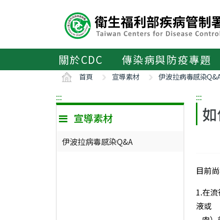
主
要
內
容
區
關於CDC
傳染病與防疫專題
ALT+C
首頁
宣導素材
伊波拉病毒感染Q&
:::
:::
如
宣導素材
伊波拉病毒感染Q&A
目前尚
1.在
液或
肉）