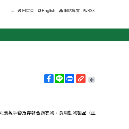
:::
回首頁
English
網站導覽
RSS
回
上
取
一
得
頁
短
網
物則應戴手套及穿著合適衣物。食用動物製品（血
址