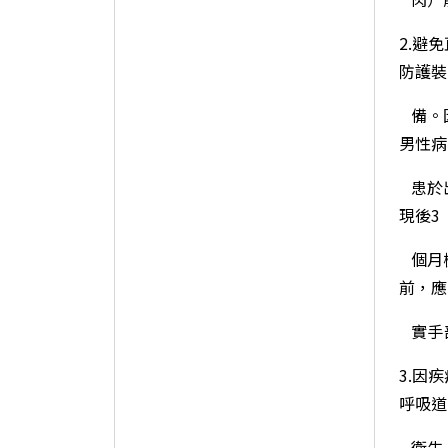
2.避
防護裝
備。因
男性病
患於出
現後3
個月檢
前，應
實
手
3.因
呼吸道
衛
生