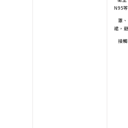
N95
罩、
裙，
接觸