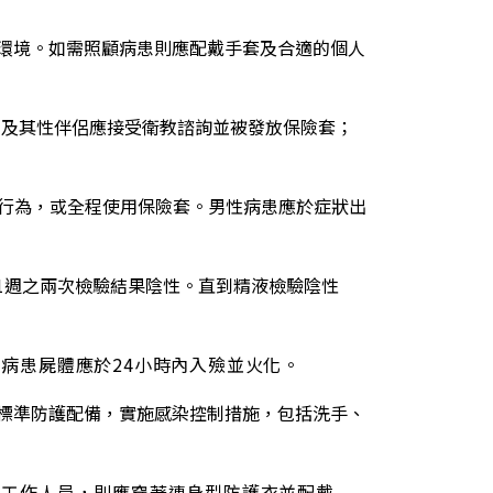
的環境。如需照顧病患則應配戴手套及合適的個人
患及其性伴侶應接受衛教諮詢並被發放保險套；
行為，或全程使用保險套。男性病患應於症狀出
1週之兩次檢驗結果陰性。直到精液檢驗陰性
病患屍體應於24小時內入殮並火化。
戴標準防護配備，實施感染控制措施，包括洗手、
的工作人員，則應穿著連身型防護衣並配戴