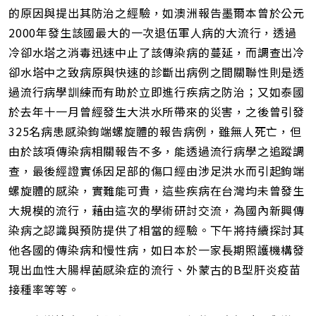
的原因與提出其防治之經驗，如澳洲報告墨爾本曾於公元
2000年發生該國最大的一次退伍軍人病的大流行，透過
冷卻水塔之消毒迅速中止了該傳染病的蔓延，而調查出冷
卻水塔中之致病原與快速的診斷出病例之間關聯性則是透
過流行病學訓練而有助於立即進行疾病之防治；又如泰國
於去年十一月曾經發生大洪水所帶來的災害，之後曾引發
325名病患感染鉤端螺旋體的報告病例，雖無人死亡，但
由於該項傳染病相關報告不多，能透過流行病學之追蹤調
查，最後經證實係因足部的傷口經由涉足洪水而引起鉤端
螺旋體的感染，實難能可貴，這些疾病在台灣均未曾發生
大規模的流行，藉由這次的學術研討交流，為國內新興傳
染病之認識與預防提供了相當的經驗。下午將持續探討其
他各國的傳染病和慢性病，如日本於一家長期照護機構發
現出血性大腸桿菌感染症的流行、外蒙古的B型肝炎疫苗
接種率等等。