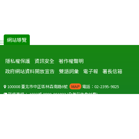
網站導覽
:::
隱私權保護
資訊安全
著作權聲明
政府網站資料開放宣告
雙語詞彙
電子報
署長信箱
100008 臺北市中正區林森南路6號
MAP
電話：02-2395-9825
防疫專線：
1922
或
0800-001922
(全年無休免付費)
聽語障服務免付費傳真：
0800-655955
國外可撥打
+886-800-001922
(自國外撥打回國須自付國際電話費用)
Copyright © 2026 衛生福利部 疾病管制署. All rights reserved.