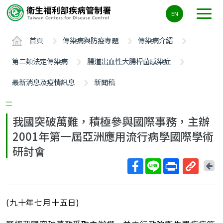
主
EN
要
內
首頁
傳染病與防疫專題
傳染病介紹
容
區
第二類法定傳染病
腸道出血性大腸桿菌感染症
ALT+C
最新消息及疫情訊息
新聞稿
:::
我國突破萬難，積極參與國際事務，主辦
2001年第一屆亞洲應用流行病學國際學術
研討會
回
上
取
一
得
頁
(九十年七月十五日)
短
網