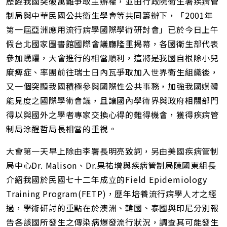
歷經我國突破萬難爭取主辦權，並由行政院衛生署疾病管
址
制局與中華民國公共衛生學會等共同籌辦下，「2001年
第一屆亞洲應用流行病學國際學術研討會」已於今日上午
假台北國家圖書館國際會議廳隆重揭幕，各國衛生部代表
參加踴躍，大會進行的相當順利，這將是我國自根除小兒
麻痺症、率團前往瑞士日內瓦爭取加入世界衛生組織後，
又一個突顯我國積極參與國際性公共事務，加強我國媒體
能見度之國際學術會議，且讓國內學術界與政府相關部門
得以與國外之學者專家交換心得的難得機會，獲得疾病管
制局涂醒哲局長相當的重視。
大會第一天早上除由李署長明亮致詞，另由美國疾病管制
局中心Dr. Malison、Dr.果祐增與疾病管制局陳國東組長
介紹我國於民國七十二年成立的Field Epidemiology
Training Program(FETP)，歷年培養流行病學人才之經
過，學術研討的重點在於澳洲、韓國、泰國與印尼分別報
告各該國所發生之傳染病爆發流行狀況，調查其可能發生